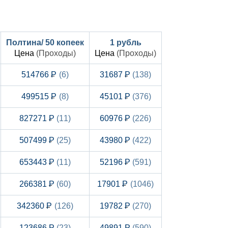
Полтина/ 50 копеек
1 рубль
Цена
(Проходы)
Цена
(Проходы)
514766
(6)
31687
(138)
499515
(8)
45101
(376)
827271
(11)
60976
(226)
507499
(25)
43980
(422)
653443
(11)
52196
(591)
266381
(60)
17901
(1046)
342360
(126)
19782
(270)
123686
(23)
49891
(590)