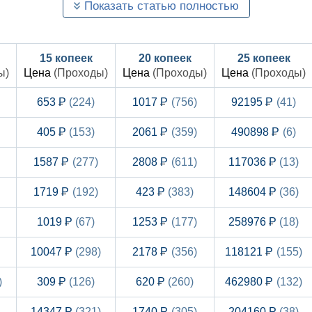
Показать статью полностью
15 копеек
20 копеек
25 копеек
ы)
Цена
(Проходы)
Цена
(Проходы)
Цена
(Проходы)
653
(224)
1017
(756)
92195
(41)
405
(153)
2061
(359)
490898
(6)
1587
(277)
2808
(611)
117036
(13)
1719
(192)
423
(383)
148604
(36)
1019
(67)
1253
(177)
258976
(18)
10047
(298)
2178
(356)
118121
(155)
)
309
(126)
620
(260)
462980
(132)
14347
(321)
1740
(305)
204160
(38)