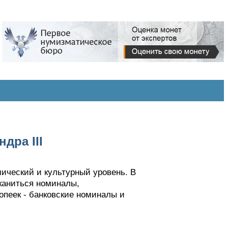
дра III
мический и культурный уровень. В
каниться номиналы,
копеек - банковские номиналы и