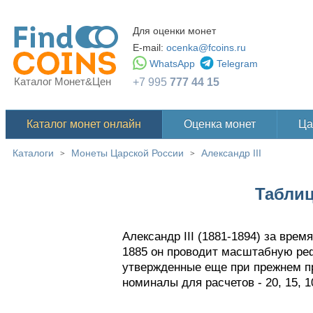
Для оценки монет
E-mail:
ocenka@fcoins.ru
WhatsApp
Telegram
Каталог Монет&Цен
+7 995
777 44 15
Каталог монет онлайн
Оценка монет
Ца
Каталоги
Монеты Царской России
Александр III
>
>
Таблиц
Александр III (1881-1894) за вре
1885 он проводит масштабную реф
утвержденные еще при прежнем пра
номиналы для расчетов - 20, 15, 10