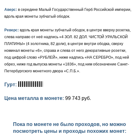
Петр III (1762)
Памятные и донативные
Для Грузии
Медь
Серебро
Золото
Аверс:
в середине Малый Государственный Герб Российской империи,
Елизавета I (1741-1762)
Русско-Польские
Для Грузии
Медь
Серебро
вдоль края монеты зубчатый ободок.
Иоанн Антонович (1740-1741)
Для Польши
Для Польши
Медь
Золото
Реверс:
вдоль края монеты зубчатый ободок, в центре вверху розетка,
слева направо от неё надпись «4 ЗОЛ. 82 ДОЛ. ЧИСТОЙ УРАЛЬСКОЙ
Анна Иоанновна (1730-1740)
Памятные и донативные
Сибирские монеты
Серебро
ПЛАТИНЫ» (4 золотника, 82 доли), в центре внутри ободка, сверху
номинал монеты «6», справа и слева от него декоративные розетки,
Петр II (1727-1730)
Для Молдавии и Валахии
Медь
под цифрой слово «РУБЛЕЙ», ниже надпись «НА СЕРЕБРО», под ней
обрез, ниже год выпуска монеты «1836», под ним обозначение Санкт-
Екатерина I (1725-1727)
Таврические монеты
Для Пруссии
Петербургского монетного двора «С.П.Б.».
Петр I (1682-1725)
Ливонезы
Гурт:
Альбертусталер
Золото
Цена металла в монете:
99 743 руб.
Серебро
Медь
Пока по монете не было проходов, но можно
Для Речи Посполитой
посмотреть цены и проходы похожих монет: