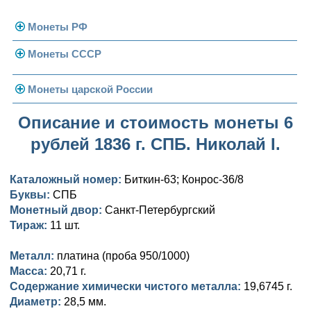
Монеты РФ
Монеты СССР
Современная Россия
Монеты 1991-1993 гг.
Погодовка СССР
Монеты царской России
Памятные и юбилейные
Монеты 1958 года
Николай II (1894-1917)
Описание и стоимость монеты 6
рублей 1836 г. СПБ. Николай I.
Золотые червонцы
Александр III (1881-1894)
Золото
Памятные и юбилейные
Александр II (1855-1881)
Серебро
Золото
Каталожный номер:
Биткин-63; Конрос-36/8
Буквы:
СПБ
Николай I (1825-1855)
Медь
Серебро
Золото
Монетный двор:
Санкт-Петербургский
Тираж:
11 шт.
Александр I (1801-1825)
Германская оккупация
Медь
Серебро
Платина, золото
Металл:
платина (проба 950/1000)
Павел I (1796-1801)
Для Финляндии
Для Финляндии
Медь
Серебро
Золото
Масса:
20,71 г.
Содержание химически чистого металла:
19,6745 г.
Екатерина II (1762-1796)
Памятные и донативные
Памятные и донативные
Для Финляндии
Медь
Серебро
Золото
Диаметр:
28,5 мм.