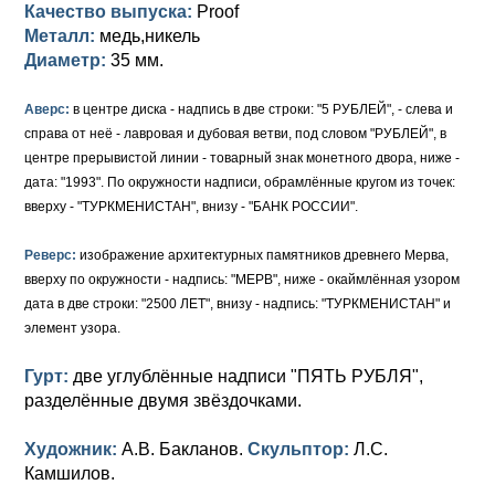
Качество выпуска:
Proof
Металл:
медь,никель
Диаметр:
35 мм.
Аверс:
в центре диска - надпись в две строки: "5 РУБЛЕЙ", - слева и
справа от неё - лавровая и дубовая ветви, под словом "РУБЛЕЙ", в
центре прерывистой линии - товарный знак монетного двора, ниже -
дата: "1993". По окружности надписи, обрамлённые кругом из точек:
вверху - "ТУРКМЕНИСТАН", внизу - "БАНК РОССИИ".
Реверс:
изображение архитектурных памятников древнего Мерва,
вверху по окружности - надпись: "МЕРВ", ниже - окаймлённая узором
дата в две строки: "2500 ЛЕТ", внизу - надпись: "ТУРКМЕНИСТАН" и
элемент узора.
Гурт:
две углублённые надписи "ПЯТЬ РУБЛЯ",
разделённые двумя звёздочками.
Художник:
А.В. Бакланов.
Скульптор:
Л.С.
Камшилов.