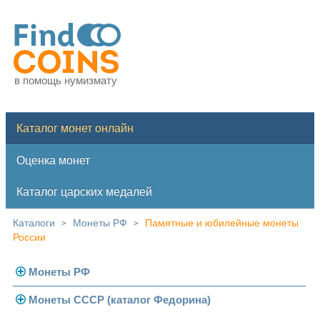
в помощь нумизмату
Каталог монет онлайн
Оценка монет
Каталог царских медалей
Каталоги
Монеты РФ
Памятные и юбилейные монеты
>
>
России
Монеты РФ
Монеты СССР (каталог Федорина)
Современная Россия