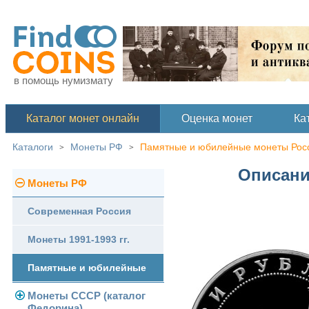
в помощь нумизмату
Каталог монет онлайн
Оценка монет
Ка
Каталоги
Монеты РФ
Памятные и юбилейные монеты Рос
>
>
Описани
Монеты РФ
Современная Россия
Монеты 1991-1993 гг.
Памятные и юбилейные
Монеты СССР (каталог
Федорина)