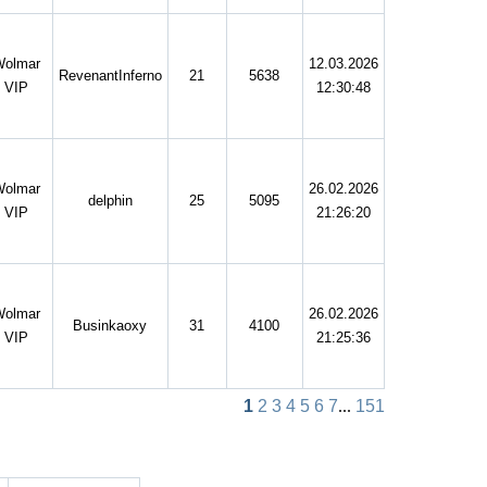
Wolmar
12.03.2026
RevenantInferno
21
5638
VIP
12:30:48
Wolmar
26.02.2026
delphin
25
5095
VIP
21:26:20
Wolmar
26.02.2026
Businkaoxy
31
4100
VIP
21:25:36
1
2
3
4
5
6
7
...
151