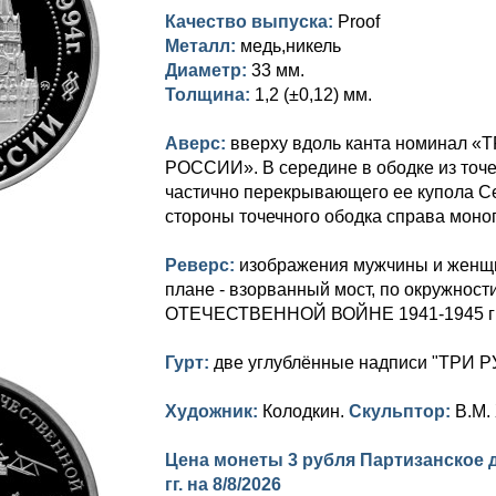
Качество выпуска:
Proof
Металл:
медь,никель
Диаметр:
33 мм.
Толщина:
1,2 (±0,12) мм.
Аверс:
вверху вдоль канта номинал «Т
РОССИИ». В середине в ободке из точ
частично перекрывающего ее купола С
стороны точечного ободка справа мон
Реверс:
изображения мужчины и женщи
плане - взорванный мост, по окружн
ОТЕЧЕСТВЕННОЙ ВОЙНЕ 1941-1945 гг.
Гурт:
две углублённые надписи "ТРИ Р
Художник:
Колодкин.
Скульптор:
В.М.
Цена монеты 3 рубля Партизанское 
гг. на
8/8/2026