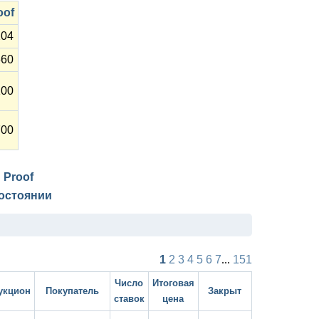
oof
104
660
100
700
и
Proof
остоянии
1
2
3
4
5
6
7
...
151
Число
Итоговая
укцион
Покупатель
Закрыт
ставок
цена