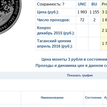
Сохранность:
?
UNC
BU
Pr
Цена (руб.):
1 993
1 155
3 
Число проходов:
72
2
1 
Конрос
2 
декабрь 2015 (руб.):
Таганский ценник
1 
апрель 2016 (руб.):
Цена монеты 3 рубля в состояни
Проходы и динамика цен в данном с
Показать график
Наименование
Состояние
А