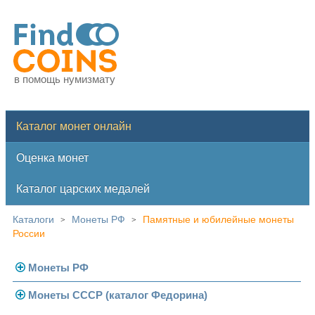
в помощь нумизмату
Каталог монет онлайн
Оценка монет
Каталог царских медалей
Каталоги
Монеты РФ
Памятные и юбилейные монеты
>
>
России
Монеты РФ
Монеты СССР (каталог Федорина)
Современная Россия