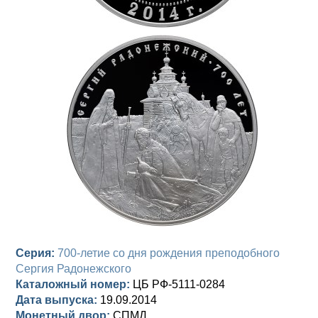
Анна Иоанновна (1730-1740)
Памятные и донативные
Сибирские монеты
Серебро
Петр II (1727-1730)
Для Молдавии и Валахии
Медь
Екатерина I (1725-1727)
Таврические монеты
Для Пруссии
Петр I (1682-1725)
Ливонезы
Альбертусталер
Золото
Серебро
Медь
Для Речи Посполитой
Серия:
700-летие со дня рождения преподобного
Сергия Радонежского
Каталожный номер:
ЦБ РФ-5111-0284
Дата выпуска:
19.09.2014
Монетный двор:
СПМД