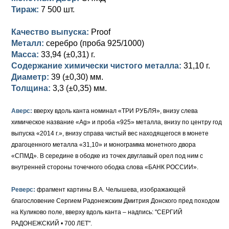
Тираж:
7 500 шт.
Качество выпуска:
Proof
Металл:
серебро (проба 925/1000)
Масса:
33,94 (±0,31) г.
Содержание химически чистого металла:
31,10 г.
Диаметр:
39 (±0,30) мм.
Толщина:
3,3 (±0,35) мм.
Аверс:
вверху вдоль канта номинал «ТРИ РУБЛЯ», внизу слева
химическое название «Ag» и проба «925» металла, внизу по центру год
выпуска «2014 г.», внизу справа чистый вес находящегося в монете
драгоценного металла «31,10» и монограмма монетного двора
«СПМД». В середине в ободке из точек двуглавый орел под ним с
внутренней стороны точечного ободка слова «БАНК РОССИИ».
Реверс:
фрагмент картины В.А. Челышева, изображающей
благословение Сергием Радонежским Дмитрия Донского пред походом
на Куликово поле, вверху вдоль канта – надпись: "СЕРГИЙ
РАДОНЕЖСКИЙ • 700 ЛЕТ".