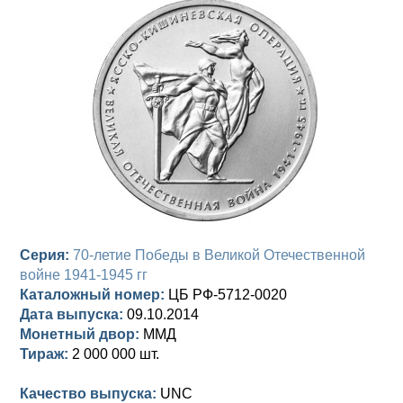
Анна Иоанновна (1730-1740)
Памятные и донативные
Сибирские монеты
Серебро
Петр II (1727-1730)
Для Молдавии и Валахии
Медь
Екатерина I (1725-1727)
Таврические монеты
Для Пруссии
Петр I (1682-1725)
Ливонезы
Альбертусталер
Золото
Серебро
Медь
Серия:
70-летие Победы в Великой Отечественной
войне 1941-1945 гг
Для Речи Посполитой
Каталожный номер:
ЦБ РФ-5712-0020
Дата выпуска:
09.10.2014
Монетный двор:
ММД
Тираж:
2 000 000 шт.
Качество выпуска:
UNC