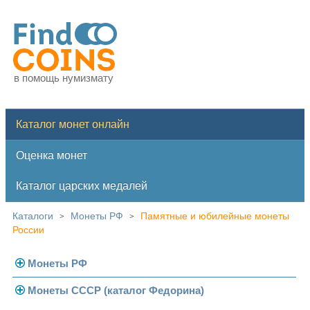
в помощь нумизмату
Каталог монет онлайн
Оценка монет
Каталог царских медалей
Каталоги
Монеты РФ
Памятные и юбилейные монеты
>
>
России
Монеты РФ
Монеты СССР (каталог Федорина)
Современная Россия