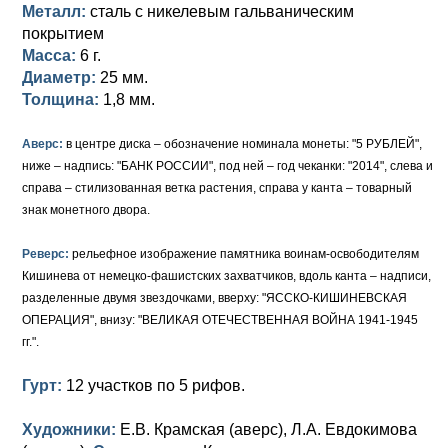
Металл:
сталь с никелевым гальваническим
покрытием
Масса:
6 г.
Диаметр:
25 мм.
Толщина:
1,8 мм.
Аверс:
в центре диска – обозначение номинала монеты: "5 РУБЛЕЙ",
ниже – надпись: "БАНК РОССИИ", под ней – год чеканки: "2014", слева и
справа – стилизованная ветка растения, справа у канта – товарный
знак монетного двора.
Реверс:
рельефное изображение памятника воинам-освободителям
Кишинева от немецко-фашистских захватчиков, вдоль канта – надписи,
разделенные двумя звездочками, вверху: "ЯССКО-КИШИНЕВСКАЯ
ОПЕРАЦИЯ", внизу: "ВЕЛИКАЯ ОТЕЧЕСТВЕННАЯ ВОЙНА 1941-1945
гг.".
Гурт:
12 участков по 5 рифов.
Художники:
Е.В. Крамская (аверс), Л.А. Евдокимова