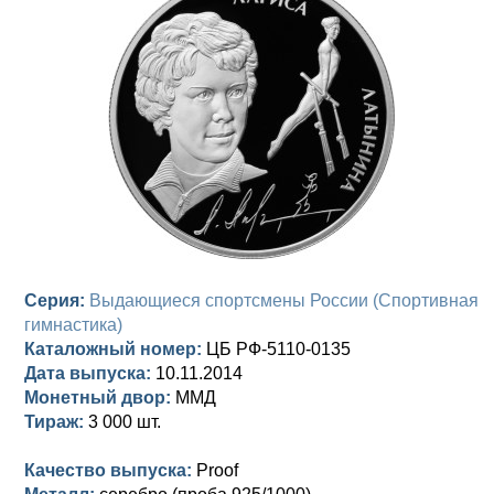
Анна Иоанновна (1730-1740)
Памятные и донативные
Сибирские монеты
Серебро
Петр II (1727-1730)
Для Молдавии и Валахии
Медь
Екатерина I (1725-1727)
Таврические монеты
Для Пруссии
Петр I (1682-1725)
Ливонезы
Альбертусталер
Золото
Серебро
Серия:
Медь
Выдающиеся спортсмены России (Спортивная
гимнастика)
Для Речи Посполитой
Каталожный номер:
ЦБ РФ-5110-0135
Дата выпуска:
10.11.2014
Монетный двор:
ММД
Тираж:
3 000 шт.
Качество выпуска:
Proof