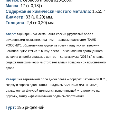
Металл:
серебро (проба 925/1000)
Масса:
17 (± 0,18) г.
Содержание химически чистого металла:
15,55 г.
Диаметр:
33 (± 0,20) мм.
Толщина:
2,4 (± 0,20) мм.
Аверс:
в центре – эмблема Банка России (двуглавый орёл с
опущенными крыльями, под ним – надпись полукругом "БАНК
РОССИИ"), обрамленная кругом из точек и надписями, вверху –
номинал: "ДВА РУБЛЯ", внизу: слева – обозначения драгоценного
металла и пробы сплава, в центре – дата выпуска "2014 г.", справа –
содержание химически чистого металла и товарный знак монетного
двора.
Реверс:
на зеркальном поле диска слева – портрет Латыниной Л.С.,
вверху и справа вдоль канта – надпись: "ЛАРИСА ЛАТЫНИНА",
разделенная фигурой гимнастки, выполняющей упражнение на
брусьях, внизу – факсимильная подпись спортсменки.
Гурт:
195 рифлений.