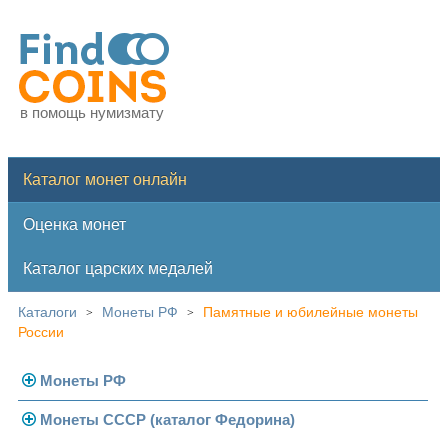
в помощь нумизмату
Каталог монет онлайн
Оценка монет
Каталог царских медалей
Каталоги
Монеты РФ
Памятные и юбилейные монеты
>
>
России
Монеты РФ
Монеты СССР (каталог Федорина)
Современная Россия