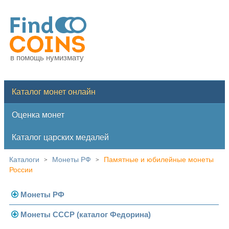
в помощь нумизмату
Каталог монет онлайн
Оценка монет
Каталог царских медалей
Каталоги
Монеты РФ
Памятные и юбилейные монеты
>
>
России
Монеты РФ
Монеты СССР (каталог Федорина)
Современная Россия