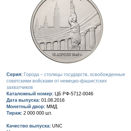
Анна Иоанновна (1730-1740)
Памятные и донативные
Сибирские монеты
Серебро
Петр II (1727-1730)
Для Молдавии и Валахии
Медь
Екатерина I (1725-1727)
Таврические монеты
Для Пруссии
Петр I (1682-1725)
Ливонезы
Альбертусталер
Золото
Серебро
Серия:
Города – столицы государств, освобожденные
Медь
советскими войсками от немецко-фашистских
захватчиков
Для Речи Посполитой
Каталожный номер:
ЦБ РФ-5712-0046
Дата выпуска:
01.08.2016
Монетный двор:
ММД
Тираж:
2 000 000 шт.
Качество выпуска:
UNC