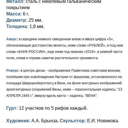
Металл:
сталь с никелевым гальваническим
покрытием
Масса:
6 г.
Диаметр:
25 мм.
Толщина:
1,8 мм.
Аверс:
в середине немного смещенная влево и вверх цифра «5»,
обозначающая достоинство монеты, ниже слово «РУБЛЕЙ», и под ним
слова «БАНК РОССИИ», еще ниже год чеканки «2016», в нижней части
поля, слева и справа завитки растительного орнамента.
Реверс:
в центре диска – изображение Памятника советским воинам,
погибшим при освобождении Австрии от фашизма, установленного на
площади Шварценбергплатц в Вене, на фоне контурных изображений
архитектурных сооружений Вены, ниже – горизонтальная надпись: "13
АПРЕЛЯ 1945 г.", вверху вдоль канта – надпись: "ВЕНА".
Гурт:
12 участков по 5 рифов каждый.
Художник:
А.А. Брынза.
Скульптор:
Е.И. Новикова.