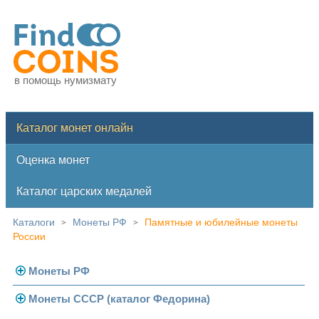
в помощь нумизмату
Каталог монет онлайн
Оценка монет
Каталог царских медалей
Каталоги
Монеты РФ
Памятные и юбилейные монеты
>
>
России
Монеты РФ
Монеты СССР (каталог Федорина)
Современная Россия