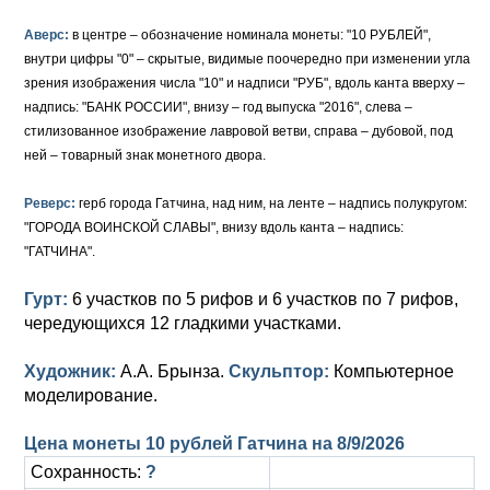
Аверс:
в центре – обозначение номинала монеты: "10 РУБЛЕЙ",
внутри цифры "0" – скрытые, видимые поочередно при изменении угла
зрения изображения числа "10" и надписи "РУБ", вдоль канта вверху –
надпись: "БАНК РОССИИ", внизу – год выпуска "2016", слева –
стилизованное изображение лавровой ветви, справа – дубовой, под
ней – товарный знак монетного двора.
Реверс:
герб города Гатчина, над ним, на ленте – надпись полукругом:
"ГОРОДА ВОИНСКОЙ СЛАВЫ", внизу вдоль канта – надпись:
"ГАТЧИНА".
Гурт:
6 участков по 5 рифов и 6 участков по 7 рифов,
чередующихся 12 гладкими участками.
Художник:
А.А. Брынза.
Скульптор:
Компьютерное
моделирование.
Цена монеты 10 рублей Гатчина на
8/9/2026
Сохранность:
?