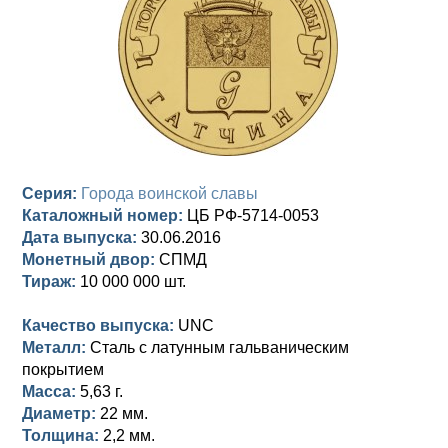
Анна Иоанновна (1730-1740)
Памятные и донативные
Сибирские монеты
Серебро
Петр II (1727-1730)
Для Молдавии и Валахии
Медь
Екатерина I (1725-1727)
Таврические монеты
Для Пруссии
Петр I (1682-1725)
Ливонезы
Альбертусталер
Золото
Серия:
Города воинской славы
Каталожный номер:
ЦБ РФ-5714-0053
Серебро
Дата выпуска:
30.06.2016
Монетный двор:
СПМД
Медь
Тираж:
10 000 000 шт.
Для Речи Посполитой
Качество выпуска:
UNC
Металл:
Сталь с латунным гальваническим
покрытием
Масса:
5,63 г.
Диаметр:
22 мм.
Толщина:
2,2 мм.