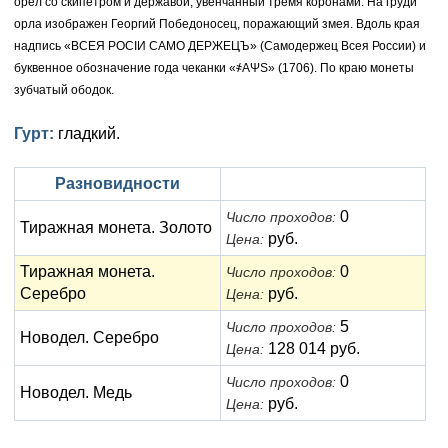
орёл со скипетром и державой, увенчанный тремя коронами. На груди
орла изображен Георгий Победоносец, поражающий змея. Вдоль края
Елизавета I (1741-1762)
Русско-Польские
Для Грузии
Медь
Серебро
надпись «ВСЕЯ РОСIИ САМО ДЕРЖЕЦЪ» (Самодержец Всея России) и
буквенное обозначение года чеканки «҂АΨS» (1706). По краю монеты
Иоанн Антонович (1740-1741)
Для Польши
Для Польши
Медь
Золото
зубчатый ободок.
Анна Иоанновна (1730-1740)
Памятные и донативные
Сибирские монеты
Серебро
Гурт:
гладкий.
Петр II (1727-1730)
Для Молдавии и Валахии
Медь
Разновидности
Екатерина I (1725-1727)
Таврические монеты
Для Пруссии
0
Число проходов:
Тиражная монета. Золото
Петр I (1682-1725)
руб.
Ливонезы
Цена:
Тиражная монета.
0
Число проходов:
Альбертусталер
Золото
Серебро
руб.
Цена:
Серебро
5
Число проходов:
Новодел. Серебро
128 014 руб.
Цена:
Медь
0
Число проходов:
Новодел. Медь
Для Речи Посполитой
руб.
Цена: