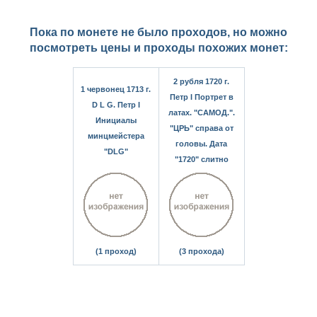
Пока по монете не было проходов, но можно
посмотреть цены и проходы похожих монет:
2 рубля 1720 г.
1 червонец 1713 г.
Петр I Портрет в
D L G. Петр I
латах. "САМОД.".
Инициалы
"ЦРЬ" справа от
минцмейстера
головы. Дата
"DLG"
"1720" слитно
(1 проход)
(3 прохода)