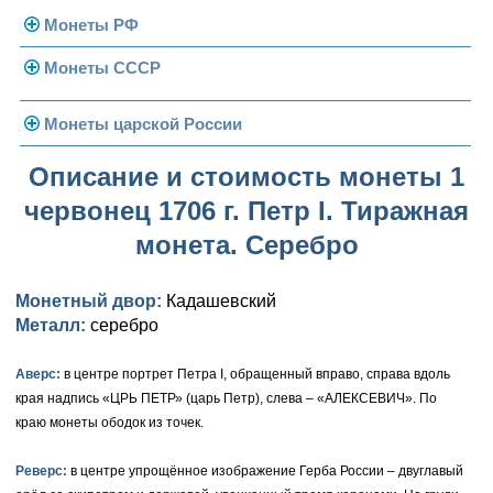
Монеты РФ
Монеты СССР
Современная Россия
Монеты 1991-1993 гг.
Погодовка СССР
Монеты царской России
Памятные и юбилейные
Монеты 1958 года
Николай II (1894-1917)
Описание и стоимость монеты 1
червонец 1706 г. Петр I. Тиражная
Золотые червонцы
Александр III (1881-1894)
Золото
монета. Серебро
Памятные и юбилейные
Александр II (1855-1881)
Серебро
Золото
Монетный двор:
Кадашевский
Николай I (1825-1855)
Медь
Серебро
Золото
Металл:
серебро
Александр I (1801-1825)
Германская оккупация
Медь
Серебро
Платина, золото
Аверс:
в центре портрет Петра I, обращенный вправо, справа вдоль
Павел I (1796-1801)
Для Финляндии
Для Финляндии
Медь
Серебро
Золото
края надпись «ЦРЬ ПЕТР» (царь Петр), слева – «АЛЕКСЕВИЧ». По
краю монеты ободок из точек.
Екатерина II (1762-1796)
Памятные и донативные
Памятные и донативные
Для Финляндии
Медь
Серебро
Золото
Реверс:
в центре упрощённое изображение Герба России – двуглавый
Петр III (1762)
Памятные и донативные
Для Грузии
Медь
Серебро
Золото