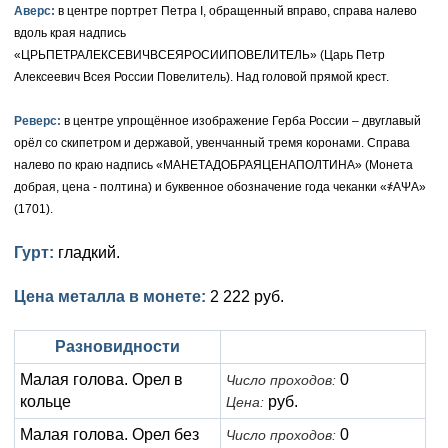
Аверс:
в центре портрет Петра I, обращенный вправо, справа налево
Елизавета I (1741-1762)
вдоль края надпись
Русско-Польские
Для Грузии
Медь
Серебро
«ЦРЬПЕТРАЛЕКСЕВИЧВСЕЯРОСИИПОВЕЛИТЕЛЬ» (Царь Петр
Иоанн Антонович (1740-1741)
Для Польши
Для Польши
Медь
Золото
Алексеевич Всея России Повелитель). Над головой прямой крест.
Анна Иоанновна (1730-1740)
Памятные и донативные
Сибирские монеты
Серебро
Реверс:
в центре упрощённое изображение Герба России – двуглавый
орёл со скипетром и державой, увенчанный тремя коронами. Справа
Петр II (1727-1730)
Для Молдавии и Валахии
Медь
налево по краю надпись «МАНЕТАДОБРАЯЦЕНАПОЛТИНА» (Монета
добрая, цена - полтина) и буквенное обозначение года чеканки «҂АΨА»
Екатерина I (1725-1727)
Таврические монеты
Для Пруссии
(1701).
Петр I (1682-1725)
Ливонезы
Гурт:
гладкий.
Альбертусталер
Золото
Цена металла в монете:
2 222 руб.
Серебро
Разновидности
Медь
Малая голова. Орел в
0
Число проходов:
кольце
руб.
Цена:
Для Речи Посполитой
Малая голова. Орел без
0
Число проходов: