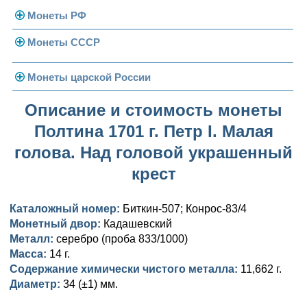
Монеты РФ
Монеты СССР
Современная Россия
Монеты 1991-1993 гг.
Погодовка СССР
Монеты царской России
Памятные и юбилейные
Монеты 1958 года
Николай II (1894-1917)
Описание и стоимость монеты
Полтина 1701 г. Петр I. Малая
Золотые червонцы
Александр III (1881-1894)
Золото
голова. Над головой украшенный
Памятные и юбилейные
Александр II (1855-1881)
Серебро
Золото
крест
Николай I (1825-1855)
Медь
Серебро
Золото
Каталожный номер:
Биткин-507; Конрос-83/4
Александр I (1801-1825)
Германская оккупация
Медь
Серебро
Платина, золото
Монетный двор:
Кадашевский
Металл:
серебро (проба 833/1000)
Павел I (1796-1801)
Для Финляндии
Для Финляндии
Медь
Серебро
Золото
Масса:
14 г.
Содержание химически чистого металла:
11,662 г.
Екатерина II (1762-1796)
Памятные и донативные
Памятные и донативные
Для Финляндии
Медь
Серебро
Золото
Диаметр:
34 (±1) мм.
Петр III (1762)
Памятные и донативные
Для Грузии
Медь
Серебро
Золото