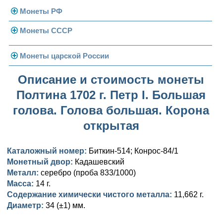
Монеты РФ
Монеты СССР
Современная Россия
Монеты 1991-1993 гг.
Погодовка СССР
Монеты царской России
Памятные и юбилейные
Монеты 1958 года
Николай II (1894-1917)
Описание и стоимость монеты
Полтина 1702 г. Петр I. Большая
Золотые червонцы
Александр III (1881-1894)
Золото
голова. Голова большая. Корона
Памятные и юбилейные
Александр II (1855-1881)
Серебро
Золото
открытая
Николай I (1825-1855)
Медь
Серебро
Золото
Каталожный номер:
Биткин-514; Конрос-84/1
Александр I (1801-1825)
Германская оккупация
Медь
Серебро
Платина, золото
Монетный двор:
Кадашевский
Металл:
серебро (проба 833/1000)
Павел I (1796-1801)
Для Финляндии
Для Финляндии
Медь
Серебро
Золото
Масса:
14 г.
Содержание химически чистого металла:
11,662 г.
Екатерина II (1762-1796)
Памятные и донативные
Памятные и донативные
Для Финляндии
Медь
Серебро
Золото
Диаметр:
34 (±1) мм.
Петр III (1762)
Памятные и донативные
Для Грузии
Медь
Серебро
Золото