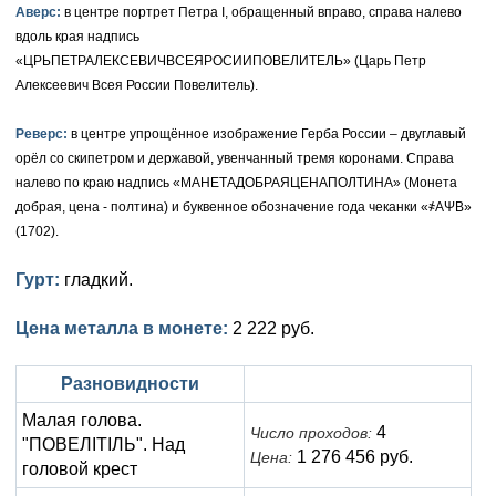
Аверс:
в центре портрет Петра I, обращенный вправо, справа налево
Елизавета I (1741-1762)
вдоль края надпись
Русско-Польские
Для Грузии
Медь
Серебро
«ЦРЬПЕТРАЛЕКСЕВИЧВСЕЯРОСИИПОВЕЛИТЕЛЬ» (Царь Петр
Иоанн Антонович (1740-1741)
Для Польши
Для Польши
Медь
Золото
Алексеевич Всея России Повелитель).
Анна Иоанновна (1730-1740)
Памятные и донативные
Сибирские монеты
Серебро
Реверс:
в центре упрощённое изображение Герба России – двуглавый
орёл со скипетром и державой, увенчанный тремя коронами. Справа
Петр II (1727-1730)
Для Молдавии и Валахии
Медь
налево по краю надпись «МАНЕТАДОБРАЯЦЕНАПОЛТИНА» (Монета
добрая, цена - полтина) и буквенное обозначение года чеканки «҂АΨВ»
Екатерина I (1725-1727)
Таврические монеты
Для Пруссии
(1702).
Петр I (1682-1725)
Ливонезы
Гурт:
гладкий.
Альбертусталер
Золото
Цена металла в монете:
2 222 руб.
Серебро
Разновидности
Медь
Малая голова.
4
Число проходов:
"ПОВЕЛITIЛЬ". Над
Для Речи Посполитой
1 276 456 руб.
Цена:
головой крест