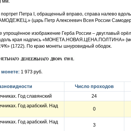
) мм.
е портрет Петра I, обращенный вправо, справа налево вд
ДЕЖЕЦ.» (царь Петр Алексеевич Всея России Самодерж
е упрощённое изображение Герба России – двуглавый орёл
вдоль края надпись «МОНЕТА.НОВАЯ.ЦЕНА.ПОЛТИНА» (моне
АΨК» (1722). По краю монеты шнуровидный ободок.
 монете:
1 973 руб.
азновидности
Число проходов
ечниках. Год славянский
24
чниках. Год арабский. Над
0
чниках. Год арабский. Над
3