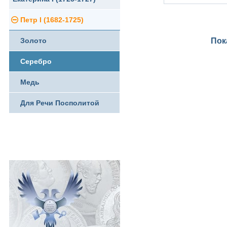
Петр I (1682-1725)
Ливонезы
Золото
Пок
Альбертусталер
Серебро
Медь
Для Речи Посполитой