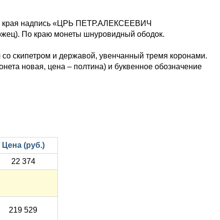
оль края надпись «ЦРЬ ПЕТР.АЛЕКСЕЕВИЧ
ец). По краю монеты шнуровидный ободок.
 со скипетром и державой, увенчанный тремя коронами.
та новая, цена – полтина) и буквенное обозначение
Цена (руб.)
22 374
219 529