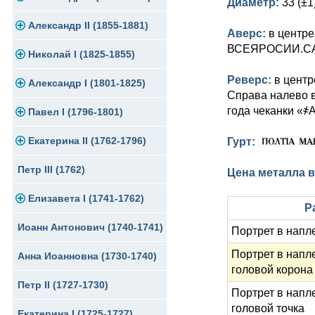
Диаметр:
33 (±1
Памятные и юбилейные
Александр II (1855-1881)
Серебро
Золото
Аверс:
в центр
ВСЕЯРОСИИ.САМО
Николай I (1825-1855)
Медь
Серебро
Золото
Реверс:
в центр
Александр I (1801-1825)
Германская оккупация
Медь
Серебро
Платина, золото
Справа налево 
года чеканки «҂
Павел I (1796-1801)
Для Финляндии
Для Финляндии
Медь
Серебро
Золото
Екатерина II (1762-1796)
Памятные и донативные
Памятные и донативные
Для Финляндии
Медь
Серебро
Золото
Гурт:
Петр III (1762)
Памятные и донативные
Для Грузии
Медь
Серебро
Золото
Цена металла в
Елизавета I (1741-1762)
Русско-Польские
Для Грузии
Медь
Серебро
Р
Иоанн Антонович (1740-1741)
Для Польши
Для Польши
Медь
Золото
Портрет в напл
Портрет в напле
Анна Иоанновна (1730-1740)
Памятные и донативные
Сибирские монеты
Серебро
головой корона
Петр II (1727-1730)
Для Молдавии и Валахии
Медь
Портрет в напле
головой точка
Екатерина I (1725-1727)
Таврические монеты
Для Пруссии