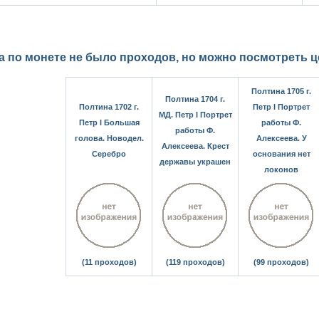
а по монете не было проходов, но можно посмотреть 
Полтина 1705 г.
Полтина 1704 г.
Полтина 1702 г.
Петр I Портрет
МД. Петр I Портрет
Петр I Большая
работы Ф.
работы Ф.
голова. Новодел.
Алексеева. У
Алексеева. Крест
Серебро
основания нет
державы украшен
локонов
(11 проходов)
(119 проходов)
(99 проходов)