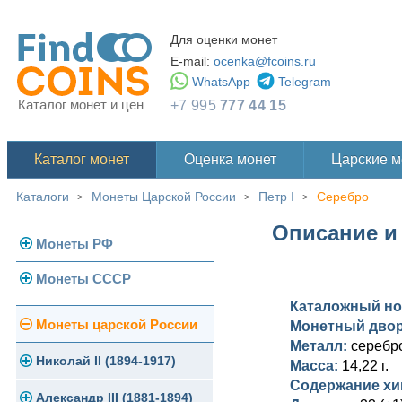
Для оценки монет
E-mail:
ocenka@fcoins.ru
WhatsApp
Telegram
Каталог монет и цен
+7 995
777 44 15
Каталог монет
Оценка монет
Царские 
Каталоги
Монеты Царской России
Петр I
Серебро
>
>
>
Описание и 
Монеты РФ
Монеты СССР
Современная Россия
Каталожный н
Монеты 1991-1993 гг.
Погодовка СССР
Монеты царской России
Монетный дво
Металл:
серебро
Памятные и юбилейные
Монеты 1958 года
Николай II (1894-1917)
Масса:
14,22 г.
Содержание хи
Золотые червонцы
Александр III (1881-1894)
Золото