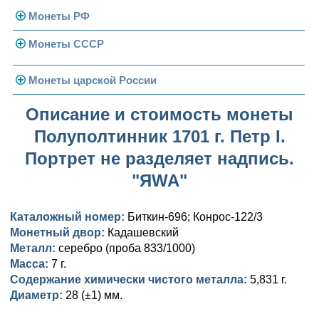
Монеты РФ
Монеты СССР
Современная Россия
Монеты 1991-1993 гг.
Погодовка СССР
Монеты царской России
Памятные и юбилейные
Монеты 1958 года
Николай II (1894-1917)
Описание и стоимость монеты
Полуполтинник 1701 г. Петр I.
Золотые червонцы
Александр III (1881-1894)
Золото
Портрет не разделяет надпись.
Памятные и юбилейные
Александр II (1855-1881)
Серебро
Золото
"ЯWA"
Николай I (1825-1855)
Медь
Серебро
Золото
Каталожный номер:
Биткин-696; Конрос-122/3
Александр I (1801-1825)
Германская оккупация
Медь
Серебро
Платина, золото
Монетный двор:
Кадашевский
Металл:
серебро (проба 833/1000)
Павел I (1796-1801)
Для Финляндии
Для Финляндии
Медь
Серебро
Золото
Масса:
7 г.
Содержание химически чистого металла:
5,831 г.
Екатерина II (1762-1796)
Памятные и донативные
Памятные и донативные
Для Финляндии
Медь
Серебро
Золото
Диаметр:
28 (±1) мм.
Петр III (1762)
Памятные и донативные
Для Грузии
Медь
Серебро
Золото