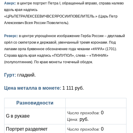
Аверс:
в центре портрет Петра I, обращенный вправо, справа налево
Елизавета I (1741-1762)
вдоль края надпись
Русско-Польские
Для Грузии
Медь
Серебро
«ЦРЬПЕТРАЛЕКСЕЕВИЧВСЕЯРОСИИПОВЕЛИТЕЛЬ.» (Царь Петр
Иоанн Антонович (1740-1741)
Для Польши
Для Польши
Медь
Золото
Алексеевич Всея России Повелитель).
Анна Иоанновна (1730-1740)
Памятные и донативные
Сибирские монеты
Серебро
Реверс:
в центре упрощённое изображение Герба России – двуглавый
орёл со скипетром и державой, увенчанный тремя коронами. Под
Петр II (1727-1730)
Для Молдавии и Валахии
Медь
лапами орла буквенное обозначение года чеканки «҂АΨА» (1701).
Справа вдоль края надпись «ПОЛУПОЛ», слева – «ТИННИК»
Екатерина I (1725-1727)
Таврические монеты
Для Пруссии
(полуполтинник). По краю монеты точечный ободок.
Петр I (1682-1725)
Ливонезы
Гурт:
гладкий.
Альбертусталер
Золото
Цена металла в монете:
1 111 руб.
Серебро
Разновидности
Медь
0
Число проходов:
G в рукаве
руб.
Цена:
Для Речи Посполитой
Портрет разделяет
0
Число проходов: