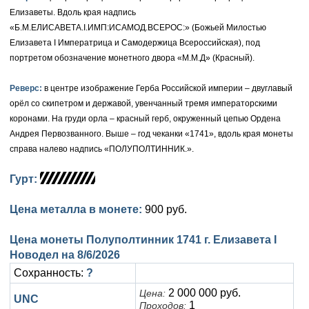
Петр III (1762)
Памятные и донативные
Для Грузии
Медь
Серебро
Золото
Елизаветы. Вдоль края надпись
«Б.М.ЕЛИСАВЕТА.I.ИМП:ИСАМОД.ВСЕРОС:» (Божьей Милостью
Елизавета I (1741-1762)
Русско-Польские
Для Грузии
Медь
Серебро
Елизавета I Императрица и Самодержица Всероссийская), под
портретом обозначение монетного двора «М.М.Д» (Красный).
Иоанн Антонович (1740-1741)
Для Польши
Для Польши
Медь
Золото
Реверс:
в центре изображение Герба Российской империи – двуглавый
Анна Иоанновна (1730-1740)
Памятные и донативные
Сибирские монеты
Серебро
орёл со скипетром и державой, увенчанный тремя императорскими
Петр II (1727-1730)
коронами. На груди орла – красный герб, окруженный цепью Ордена
Для Молдавии и Валахии
Медь
Андрея Первозванного. Выше – год чеканки «1741», вдоль края монеты
Екатерина I (1725-1727)
Таврические монеты
Для Пруссии
справа налево надпись «ПОЛУПОЛТИННИК.».
Петр I (1682-1725)
Ливонезы
Гурт:
Альбертусталер
Золото
Цена металла в монете:
900 руб.
Серебро
Цена монеты Полуполтинник 1741 г. Елизавета I
Новодел на
8/6/2026
Медь
Сохранность:
?
Для Речи Посполитой
2 000 000 руб.
Цена:
UNC
1
Проходов: