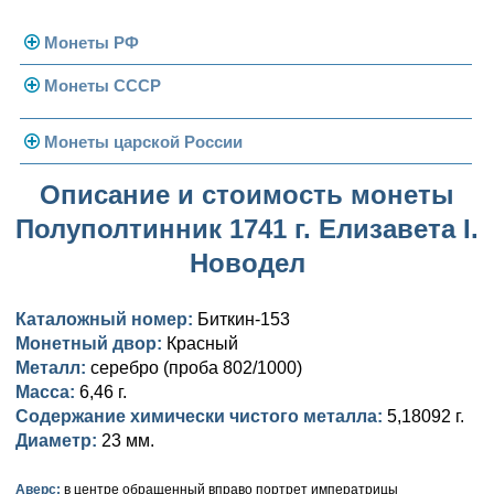
Монеты РФ
Монеты СССР
Современная Россия
Монеты 1991-1993 гг.
Погодовка СССР
Монеты царской России
Памятные и юбилейные
Монеты 1958 года
Николай II (1894-1917)
Описание и стоимость монеты
Полуполтинник 1741 г. Елизавета I.
Золотые червонцы
Александр III (1881-1894)
Золото
Новодел
Памятные и юбилейные
Александр II (1855-1881)
Серебро
Золото
Каталожный номер:
Биткин-153
Николай I (1825-1855)
Медь
Серебро
Золото
Монетный двор:
Красный
Металл:
Александр I (1801-1825)
серебро (проба 802/1000)
Германская оккупация
Медь
Серебро
Платина, золото
Масса:
6,46 г.
Павел I (1796-1801)
Для Финляндии
Для Финляндии
Медь
Серебро
Золото
Содержание химически чистого металла:
5,18092 г.
Диаметр:
23 мм.
Екатерина II (1762-1796)
Памятные и донативные
Памятные и донативные
Для Финляндии
Медь
Серебро
Золото
Аверс:
в центре обращенный вправо портрет императрицы