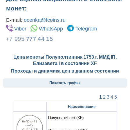
монет:
E-mail:
ocenka@fcoins.ru
Viber
WhatsApp
Telegram
+7 995
777 44 15
Цена монеты Полуполтинник 1753 г. ММД IП.
Елизавета I в состоянии
XF
Проходы и динамика цен в данном состоянии
Показать график
1
2
3
4
5
Наименование
Полуполтинник
(XF)