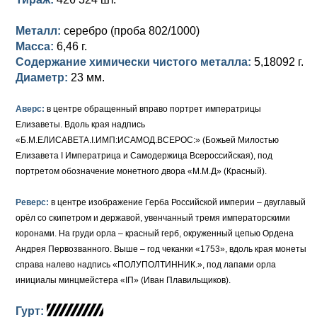
Петр III (1762)
Памятные и донативные
Для Грузии
Медь
Серебро
Золото
Металл:
серебро (проба 802/1000)
Елизавета I (1741-1762)
Русско-Польские
Для Грузии
Медь
Серебро
Масса:
6,46 г.
Содержание химически чистого металла:
5,18092 г.
Иоанн Антонович (1740-1741)
Для Польши
Для Польши
Медь
Золото
Диаметр:
23 мм.
Анна Иоанновна (1730-1740)
Памятные и донативные
Сибирские монеты
Серебро
Аверс:
в центре обращенный вправо портрет императрицы
Петр II (1727-1730)
Для Молдавии и Валахии
Медь
Елизаветы. Вдоль края надпись
«Б.М.ЕЛИСАВЕТА.I.ИМП:ИСАМОД.ВСЕРОС:» (Божьей Милостью
Екатерина I (1725-1727)
Таврические монеты
Для Пруссии
Елизавета I Императрица и Самодержица Всероссийская), под
портретом обозначение монетного двора «М.М.Д» (Красный).
Петр I (1682-1725)
Ливонезы
Реверс:
в центре изображение Герба Российской империи – двуглавый
Альбертусталер
Золото
орёл со скипетром и державой, увенчанный тремя императорскими
коронами. На груди орла – красный герб, окруженный цепью Ордена
Серебро
Андрея Первозванного. Выше – год чеканки «1753», вдоль края монеты
справа налево надпись «ПОЛУПОЛТИННИК.», под лапами орла
Медь
инициалы минцмейстера «IП» (Иван Плавильщиков).
Для Речи Посполитой
Гурт: