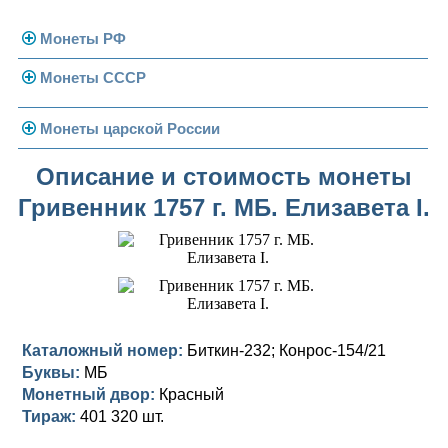
Монеты РФ
Монеты СССР
Современная Россия
Монеты 1991-1993 гг.
Погодовка СССР
Монеты царской России
Памятные и юбилейные
Монеты 1958 года
Николай II (1894-1917)
Описание и стоимость монеты
Гривенник 1757 г. МБ. Елизавета I.
Золотые червонцы
Александр III (1881-1894)
Золото
Памятные и юбилейные
Александр II (1855-1881)
Серебро
Золото
Николай I (1825-1855)
Медь
Серебро
Золото
Александр I (1801-1825)
Германская оккупация
Медь
Серебро
Платина, золото
Каталожный номер:
Биткин-232; Конрос-154/21
Буквы:
МБ
Павел I (1796-1801)
Для Финляндии
Для Финляндии
Медь
Серебро
Золото
Монетный двор:
Красный
Екатерина II (1762-1796)
Тираж:
Памятные и донативные
Памятные и донативные
Для Финляндии
Медь
Серебро
Золото
401 320 шт.