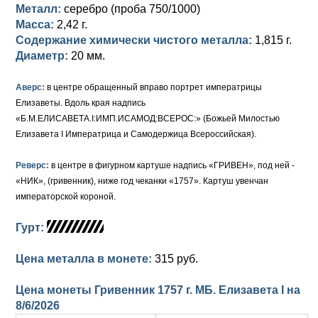
Петр III (1762)
Памятные и донативные
Для Грузии
Медь
Серебро
Золото
Металл:
серебро (проба 750/1000)
Масса:
2,42 г.
Елизавета I (1741-1762)
Русско-Польские
Для Грузии
Медь
Серебро
Содержание химически чистого металла:
1,815 г.
Диаметр:
20 мм.
Иоанн Антонович (1740-1741)
Для Польши
Для Польши
Медь
Золото
Аверс:
в центре обращенный вправо портрет императрицы
Анна Иоанновна (1730-1740)
Памятные и донативные
Сибирские монеты
Серебро
Елизаветы. Вдоль края надпись
«Б.М.ЕЛИСАВЕТА.I:ИМП.ИСАМОД:ВСЕРОС:» (Божьей Милостью
Петр II (1727-1730)
Для Молдавии и Валахии
Медь
Елизавета I Императрица и Самодержица Всероссийская).
Екатерина I (1725-1727)
Таврические монеты
Для Пруссии
Реверс:
в центре в фигурном картуше надпись «ГРИВЕН», под ней -
Петр I (1682-1725)
Ливонезы
«НИК», (гривенник), ниже год чеканки «1757». Картуш увенчан
императорской короной.
Альбертусталер
Золото
Гурт:
Серебро
Цена металла в монете:
315 руб.
Медь
Цена монеты Гривенник 1757 г. МБ. Елизавета I на
Для Речи Посполитой
8/6/2026