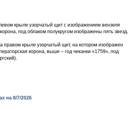
 левом крыле узорчатый щит с изображением вензеля
корона, под облаком полукругом изображены пять звезд.
на правом крыле узорчатый щит, на котором изображен
ператорская корона, выше – год чеканки «1759», под
гский).
ках на
8/7/2026