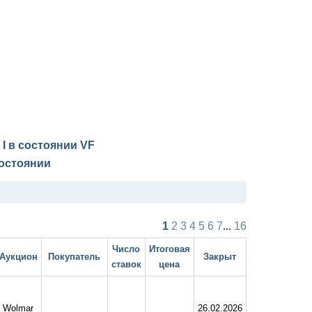
 I в состоянии
VF
остоянии
1
2
3
4
5
6
7
...
16
Число
Итоговая
Аукцион
Покупатель
Закрыт
ставок
цена
Wolmar
26.02.2026