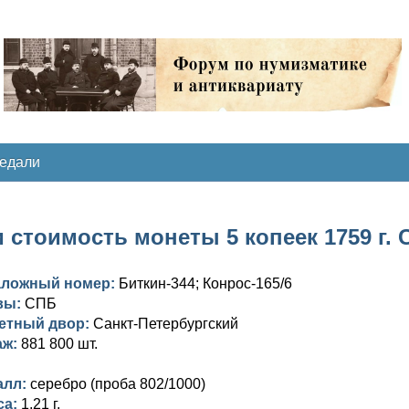
медали
 стоимость монеты 5 копеек 1759 г. С
аложный номер:
Биткин-344; Конрос-165/6
вы:
СПБ
етный двор:
Санкт-Петербургский
аж:
881 800 шт.
алл:
серебро (проба 802/1000)
са:
1,21 г.