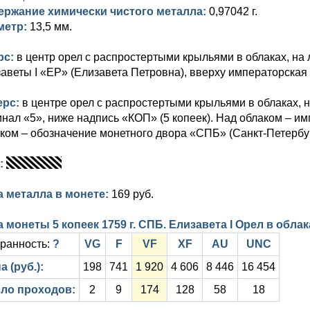
ержание химически чистого металла:
0,97042 г.
метр:
13,5 мм.
рс:
в центр орел с распростертыми крыльями в облаках, на
аветы I «EP» (Елизавета Петровна), вверху императорская 
ерс:
в центре орел с распростертыми крыльями в облаках, 
нал «5», ниже надпись «КОП» (5 копеек). Над облаком – им
ком – обозначение монетного двора «СПБ» (Санкт-Петербур
т:
а металла в монете:
169 руб.
 монеты 5 копеек 1759 г. СПБ. Елизавета I Орел в обла
ранность:
?
VG
F
VF
XF
AU
UNC
а (руб.):
198
741
1 920
4 606
8 446
16 454
ло проходов:
2
9
174
128
58
18