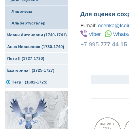
Ливонезы
Для оценки сох
Альбертусталер
E-mail:
ocenka@fcoin
Viber
Whats
Иоанн Антонович (1740-1741)
+7 995
777 44 15
Анна Иоанновна (1730-1740)
Петр II (1727-1730)
Екатерина I (1725-1727)
Петр I (1682-1725)
Золото
Серебро
Медь