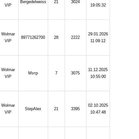
Bergedelweiss
21
3024
VIP
19:05:32
Wolmar
29.01.2026
89771262700
28
2222
VIP
11:09:12
Wolmar
11.12.2025
Мэтр
7
3075
VIP
10:55:00
Wolmar
02.10.2025
StepAlex
21
3395
VIP
10:47:48