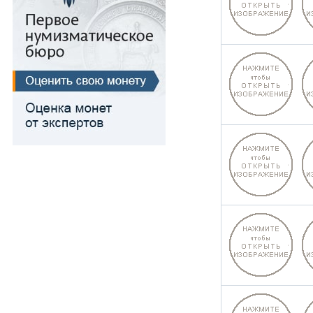
Для Речи Посполитой