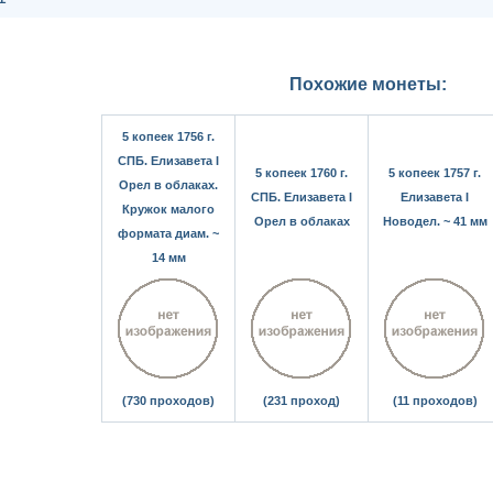
Похожие монеты:
5 копеек 1756 г.
СПБ. Елизавета I
5 копеек 1760 г.
5 копеек 1757 г.
Орел в облаках.
СПБ. Елизавета I
Елизавета I
Кружок малого
Орел в облаках
Новодел. ~ 41 мм
формата диам. ~
14 мм
(730 проходов)
(231 проход)
(11 проходов)