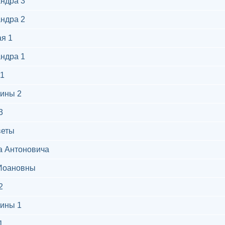
ндра 3
ндра 2
я 1
ндра 1
1
ины 2
3
веты
а Антоновича
Иоановны
2
ины 1
1