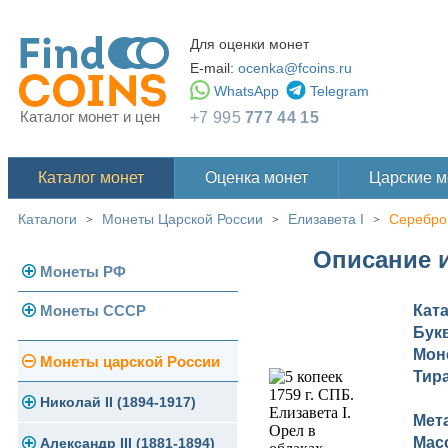
Для оценки монет
E-mail:
ocenka@fcoins.ru
WhatsApp
Telegram
Каталог монет и цен
+7 995
777 44 15
Каталог монет
Оценка монет
Царские 
Каталоги
Монеты Царской России
Елизавета I
Серебро
>
>
>
Описание и
Монеты РФ
Монеты СССР
Кат
Современная Россия
Бук
Монеты 1991-1993 гг.
Мон
Погодовка СССР
Монеты царской России
Тир
Памятные и юбилейные
Монеты 1958 года
Николай II (1894-1917)
Мет
Мас
Золотые червонцы
Александр III (1881-1894)
Золото