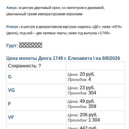
Аверс:
в центре двуглавый орел, со скипетром и державой,
Елизавета I (1741-1762)
Русско-Польские
Для Грузии
Медь
Серебро
увенчанный тремя императорскими коронами.
Иоанн Антонович (1740-1741)
Для Польши
Для Польши
Медь
Золото
Реверс:
в центре в декоративном картуше надпись «ДЕ», ниже «НГА»
Анна Иоанновна (1730-1740)
(денга), под ней – две прямые черты, ниже год выпуска «1749».
Памятные и донативные
Сибирские монеты
Серебро
Петр II (1727-1730)
Для Молдавии и Валахии
Медь
Гурт:
Екатерина I (1725-1727)
Таврические монеты
Для Пруссии
Цена монеты Денга 1749 г. Елизавета I на
8/8/2026
Сохранность:
?
Петр I (1682-1725)
Ливонезы
20 руб.
Цена:
G
4
Проходов:
Альбертусталер
Золото
23 руб.
Цена:
VG
Серебро
304
Проходов:
49 руб.
Цена:
F
Медь
359
Проходов:
206 руб.
Цена:
Для Речи Посполитой
VF
1 304
Проходов:
442 руб.
Цена: