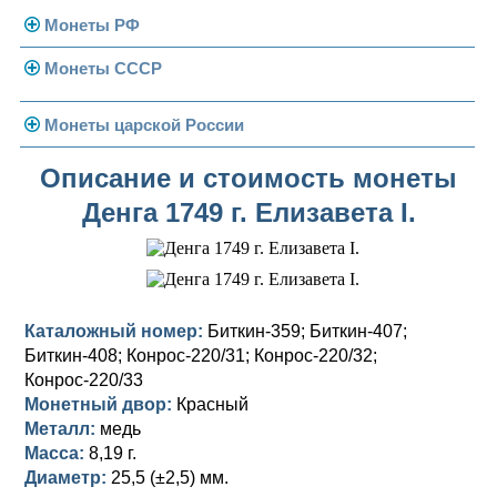
Монеты РФ
Монеты СССР
Современная Россия
Монеты 1991-1993 гг.
Погодовка СССР
Монеты царской России
Памятные и юбилейные
Монеты 1958 года
Николай II (1894-1917)
Описание и стоимость монеты
Денга 1749 г. Елизавета I.
Золотые червонцы
Александр III (1881-1894)
Золото
Памятные и юбилейные
Александр II (1855-1881)
Серебро
Золото
Николай I (1825-1855)
Медь
Серебро
Золото
Каталожный номер:
Биткин-359; Биткин-407;
Александр I (1801-1825)
Германская оккупация
Медь
Серебро
Платина, золото
Биткин-408; Конрос-220/31; Конрос-220/32;
Конрос-220/33
Павел I (1796-1801)
Для Финляндии
Для Финляндии
Медь
Серебро
Золото
Монетный двор:
Красный
Металл:
медь
Екатерина II (1762-1796)
Памятные и донативные
Памятные и донативные
Для Финляндии
Медь
Серебро
Золото
Масса:
8,19 г.
Диаметр:
25,5 (±2,5) мм.
Петр III (1762)
Памятные и донативные
Для Грузии
Медь
Серебро
Золото