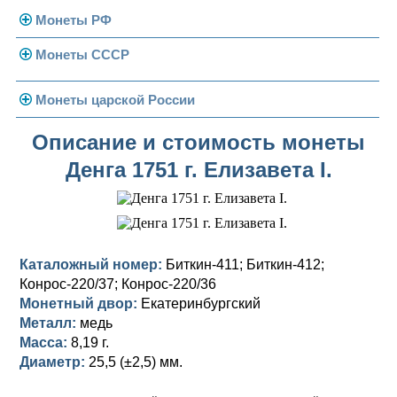
Монеты РФ
Монеты СССР
Современная Россия
Монеты 1991-1993 гг.
Погодовка СССР
Монеты царской России
Памятные и юбилейные
Монеты 1958 года
Николай II (1894-1917)
Описание и стоимость монеты
Денга 1751 г. Елизавета I.
Золотые червонцы
Александр III (1881-1894)
Золото
Памятные и юбилейные
Александр II (1855-1881)
Серебро
Золото
Николай I (1825-1855)
Медь
Серебро
Золото
Каталожный номер:
Биткин-411; Биткин-412;
Александр I (1801-1825)
Германская оккупация
Медь
Серебро
Платина, золото
Конрос-220/37; Конрос-220/36
Монетный двор:
Екатеринбургский
Павел I (1796-1801)
Для Финляндии
Для Финляндии
Медь
Серебро
Золото
Металл:
медь
Масса:
8,19 г.
Екатерина II (1762-1796)
Памятные и донативные
Памятные и донативные
Для Финляндии
Медь
Серебро
Золото
Диаметр:
25,5 (±2,5) мм.
Петр III (1762)
Памятные и донативные
Для Грузии
Медь
Серебро
Золото