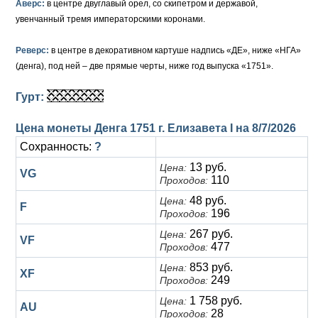
Аверс:
в центре двуглавый орел, со скипетром и державой,
увенчанный тремя императорскими коронами.
Елизавета I (1741-1762)
Русско-Польские
Для Грузии
Медь
Серебро
Реверс:
в центре в декоративном картуше надпись «ДЕ», ниже «НГА»
Иоанн Антонович (1740-1741)
Для Польши
Для Польши
Медь
Золото
(денга), под ней – две прямые черты, ниже год выпуска «1751».
Анна Иоанновна (1730-1740)
Памятные и донативные
Сибирские монеты
Серебро
Гурт:
Петр II (1727-1730)
Для Молдавии и Валахии
Медь
Цена монеты Денга 1751 г. Елизавета I на
8/7/2026
Екатерина I (1725-1727)
Таврические монеты
Для Пруссии
Сохранность:
?
13 руб.
Цена:
Петр I (1682-1725)
Ливонезы
VG
110
Проходов:
Альбертусталер
Золото
48 руб.
Цена:
F
196
Проходов:
Серебро
267 руб.
Цена:
VF
477
Проходов:
Медь
853 руб.
Цена:
XF
249
Проходов:
Для Речи Посполитой
1 758 руб.
Цена:
AU
28
Проходов: