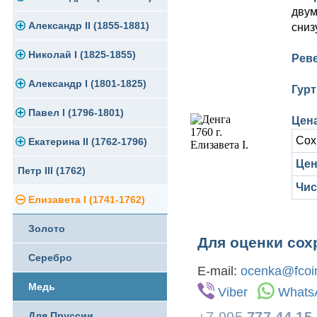
двум
Памятные и юбилейные
Александр II (1855-1881)
Серебро
Золото
сниз
Николай I (1825-1855)
Медь
Серебро
Золото
Рев
Александр I (1801-1825)
Германская оккупация
Медь
Серебро
Платина, золото
Гурт
Павел I (1796-1801)
Для Финляндии
Для Финляндии
Медь
Серебро
Золото
Цена
Сох
Екатерина II (1762-1796)
Памятные и донативные
Памятные и донативные
Для Финляндии
Медь
Серебро
Золото
Цен
Петр III (1762)
Памятные и донативные
Для Грузии
Медь
Серебро
Золото
Чис
Елизавета I (1741-1762)
Русско-Польские
Для Грузии
Медь
Серебро
Золото
Для Польши
Для Польши
Медь
Для оценки сох
Серебро
Памятные и донативные
Сибирские монеты
E-mail:
ocenka@fcoin
Медь
Для Молдавии и Валахии
Viber
Whats
Для Пруссии
Таврические монеты