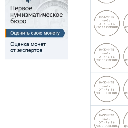
Для Речи Посполитой