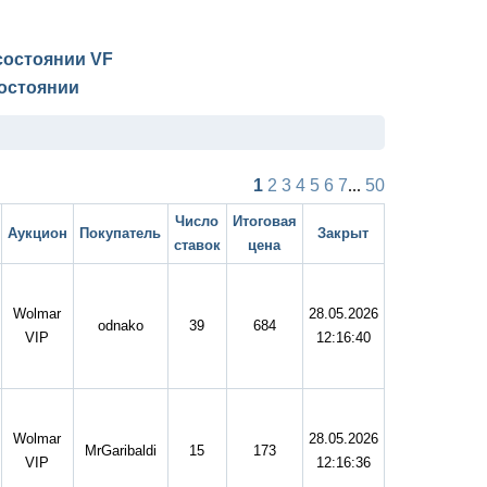
 состоянии
VF
остоянии
1
2
3
4
5
6
7
...
50
Число
Итоговая
Аукцион
Покупатель
Закрыт
ставок
цена
Wolmar
28.05.2026
odnako
39
684
VIP
12:16:40
Wolmar
28.05.2026
MrGaribaldi
15
173
VIP
12:16:36