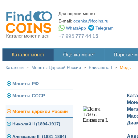
Для оценки монет
E-mail:
ocenka@fcoins.ru
WhatsApp
Telegram
Каталог монет и цен
+7 995
777 44 15
Каталог монет
Оценка монет
Царские 
Каталоги
Монеты Царской России
Елизавета I
Медь
>
>
>
Монеты РФ
Монеты СССР
Кат
Современная Россия
Мон
Монеты 1991-1993 гг.
Мет
Погодовка СССР
Монеты царской России
Мас
Памятные и юбилейные
Диа
Монеты 1958 года
Николай II (1894-1917)
Аве
Золотые червонцы
Александр III (1881-1894)
Золото