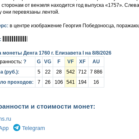
 сторонам от вензеля находится год выпуска «1757». Слева
у они перевязаны лентой.
ерс:
в центре изображение Георгия Победоносца, поражающ
:
 монеты Денга 1760 г. Елизавета I на
8/8/2026
ранность:
?
G
VG
F
VF
XF
AU
а (руб.):
5
22
28
542
712
7 886
ло проходов:
7
26
106
541
194
16
ранности и стоимости монет:
s.ru
App
Telegram