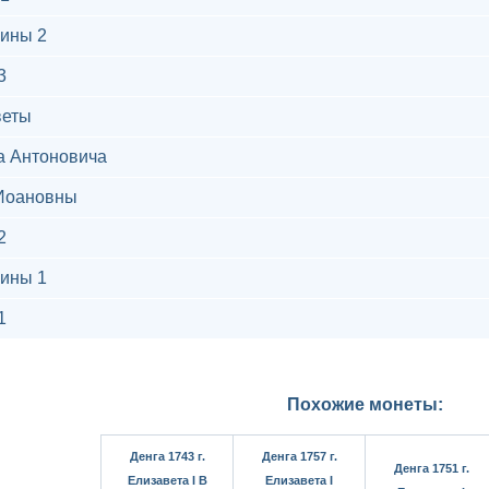
ины 2
3
веты
а Антоновича
Иоановны
2
ины 1
1
Похожие монеты:
Денга 1743 г.
Денга 1757 г.
Денга 1751 г.
Елизавета I В
Елизавета I