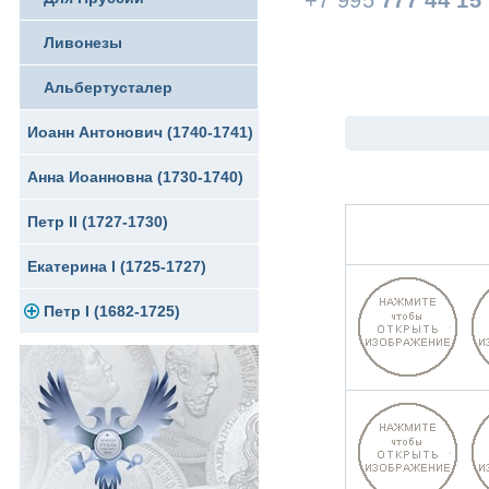
+7 995
777 44 15
Ливонезы
Альбертусталер
Иоанн Антонович (1740-1741)
Анна Иоанновна (1730-1740)
Петр II (1727-1730)
Екатерина I (1725-1727)
Петр I (1682-1725)
Золото
Серебро
Медь