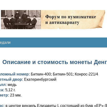
медали
Описание и стоимость монеты Денга 
аложный номер:
Биткин-400; Биткин-501; Конрос-221/4
етный двор:
Екатеринбургский
алл:
медь
са:
5,12 г.
метр:
23 мм.
рс:
в центре вензель Елизаветы I, состоящий из букв «EP» 