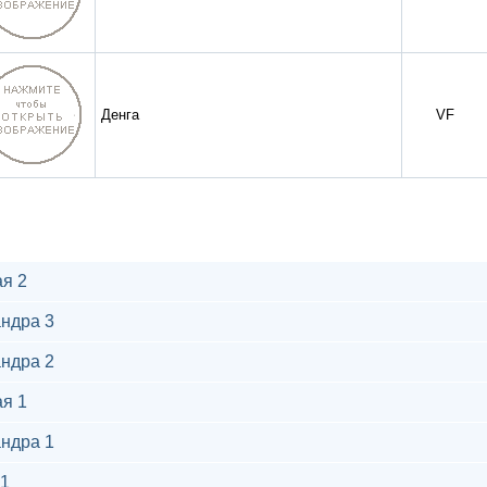
Денга
VF
я 2
ндра 3
ндра 2
я 1
ндра 1
1