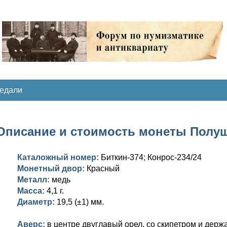
медали
Описание и стоимость монеты Полушка
Каталожный номер:
Биткин-374; Конрос-234/24
Монетный двор:
Красный
Металл:
медь
Масса:
4,1 г.
Диаметр:
19,5 (±1) мм.
Аверс:
в центре двуглавый орел, со скипетром и дер