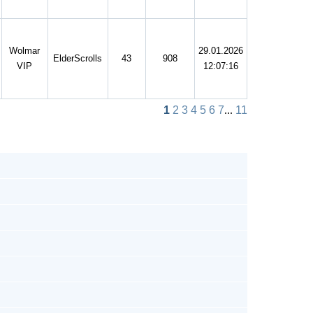
Wolmar
29.01.2026
ElderScrolls
43
908
VIP
12:07:16
1
2
3
4
5
6
7
...
11