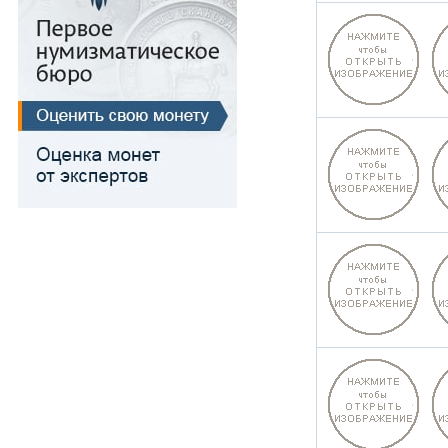
Для Речи Посполитой