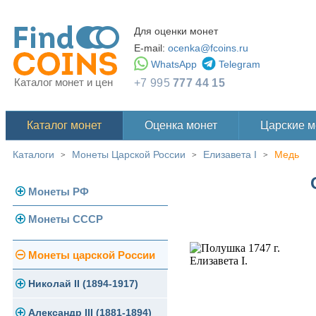
Для оценки монет
E-mail:
ocenka@fcoins.ru
WhatsApp
Telegram
Каталог монет и цен
+7 995
777 44 15
Каталог монет
Оценка монет
Царские 
Каталоги
Монеты Царской России
Елизавета I
Медь
>
>
>
Монеты РФ
Монеты СССР
Современная Россия
Монеты 1991-1993 гг.
Погодовка СССР
Монеты царской России
Памятные и юбилейные
Монеты 1958 года
Николай II (1894-1917)
Золотые червонцы
Александр III (1881-1894)
Золото