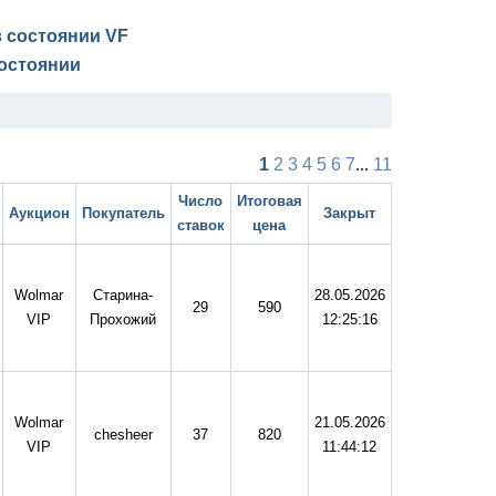
 в состоянии
VF
остоянии
1
2
3
4
5
6
7
...
11
Число
Итоговая
Аукцион
Покупатель
Закрыт
ставок
цена
Wolmar
Старина-
28.05.2026
29
590
VIP
Прохожий
12:25:16
Wolmar
21.05.2026
chesheer
37
820
VIP
11:44:12