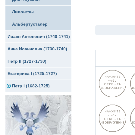
Ливонезы
Альбертусталер
Иоанн Антонович (1740-1741)
Анна Иоанновна (1730-1740)
Петр II (1727-1730)
Екатерина I (1725-1727)
Петр I (1682-1725)
Золото
Серебро
Медь