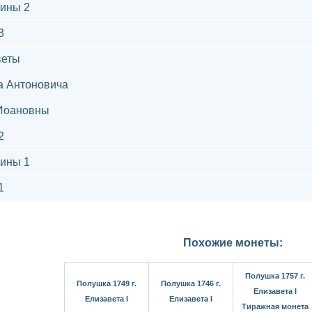
ины 2
3
веты
а Антоновича
Иоановны
2
ины 1
1
Похожие монеты:
Полушка 1757 г.
Полушка 1749 г.
Полушка 1746 г.
Елизавета I
Елизавета I
Елизавета I
Тиражная монета