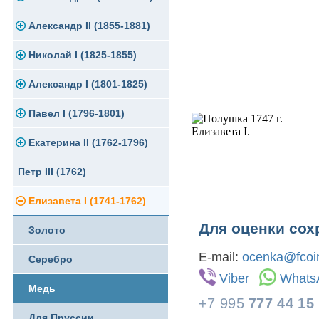
Памятные и юбилейные
Александр II (1855-1881)
Серебро
Золото
Николай I (1825-1855)
Медь
Серебро
Золото
Александр I (1801-1825)
Германская оккупация
Медь
Серебро
Платина, золото
Павел I (1796-1801)
Для Финляндии
Для Финляндии
Медь
Серебро
Золото
Екатерина II (1762-1796)
Памятные и донативные
Памятные и донативные
Для Финляндии
Медь
Серебро
Золото
Петр III (1762)
Памятные и донативные
Для Грузии
Медь
Серебро
Золото
Елизавета I (1741-1762)
Русско-Польские
Для Грузии
Медь
Серебро
Для оценки сох
Золото
Для Польши
Для Польши
Медь
E-mail:
ocenka@fcoin
Серебро
Памятные и донативные
Сибирские монеты
Viber
Whats
Медь
Для Молдавии и Валахии
+7 995
777 44 15
Для Пруссии
Таврические монеты