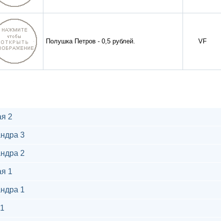
Полушка Петров - 0,5 рублей.
VF
я 2
ндра 3
ндра 2
я 1
ндра 1
1