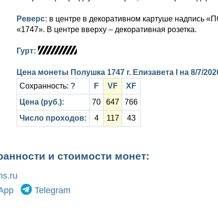
Реверс:
в центре в декоративном картуше надпись «П
«1747». В центре вверху – декоративная розетка.
Гурт:
Цена монеты Полушка 1747 г. Елизавета I на
8/7/202
Сохранность:
?
F
VF
XF
Цена (руб.):
70
647
766
Число проходов:
4
117
43
ранности и стоимости монет:
s.ru
App
Telegram