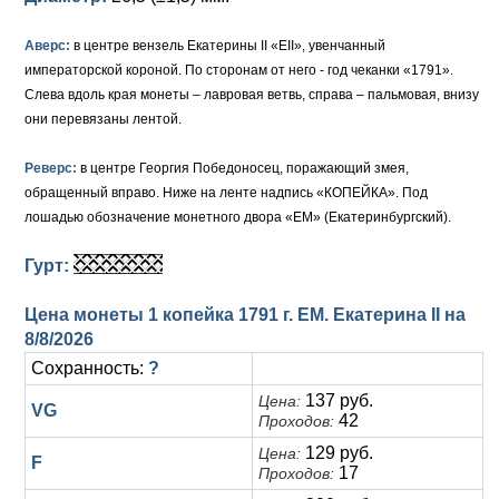
Елизавета I (1741-1762)
Русско-Польские
Для Грузии
Медь
Серебро
Аверс:
в центре вензель Екатерины II «ЕII», увенчанный
императорской короной. По сторонам от него - год чеканки «1791».
Иоанн Антонович (1740-1741)
Для Польши
Для Польши
Медь
Золото
Слева вдоль края монеты – лавровая ветвь, справа – пальмовая, внизу
они перевязаны лентой.
Анна Иоанновна (1730-1740)
Памятные и донативные
Сибирские монеты
Серебро
Реверс:
в центре Георгия Победоносец, поражающий змея,
Петр II (1727-1730)
Для Молдавии и Валахии
Медь
обращенный вправо. Ниже на ленте надпись «КОПЕЙКА». Под
лошадью обозначение монетного двора «ЕМ» (Екатеринбургский).
Екатерина I (1725-1727)
Таврические монеты
Для Пруссии
Гурт:
Петр I (1682-1725)
Ливонезы
Альбертусталер
Золото
Цена монеты 1 копейка 1791 г. ЕМ. Екатерина II на
8/8/2026
Серебро
Сохранность:
?
137 руб.
Цена:
Медь
VG
42
Проходов:
Для Речи Посполитой
129 руб.
Цена:
F
17
Проходов: