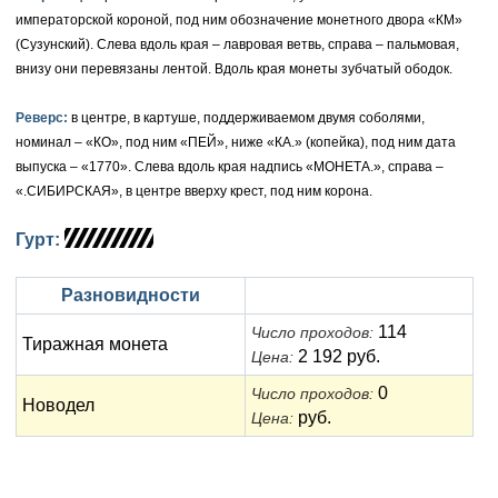
Петр III (1762)
Памятные и донативные
Для Грузии
Медь
Серебро
Золото
императорской короной, под ним обозначение монетного двора «КМ»
(Сузунский). Слева вдоль края – лавровая ветвь, справа – пальмовая,
Елизавета I (1741-1762)
Русско-Польские
Для Грузии
Медь
Серебро
внизу они перевязаны лентой. Вдоль края монеты зубчатый ободок.
Иоанн Антонович (1740-1741)
Для Польши
Для Польши
Медь
Золото
Реверс:
в центре, в картуше, поддерживаемом двумя соболями,
номинал – «КО», под ним «ПЕЙ», ниже «КА.» (копейка), под ним дата
Анна Иоанновна (1730-1740)
Памятные и донативные
Сибирские монеты
Серебро
выпуска – «1770». Слева вдоль края надпись «МОНЕТА.», справа –
Петр II (1727-1730)
«.СИБИРСКАЯ», в центре вверху крест, под ним корона.
Для Молдавии и Валахии
Медь
Екатерина I (1725-1727)
Таврические монеты
Для Пруссии
Гурт:
Петр I (1682-1725)
Ливонезы
Разновидности
Альбертусталер
Золото
114
Число проходов:
Тиражная монета
2 192 руб.
Цена:
Серебро
0
Число проходов:
Новодел
руб.
Цена:
Медь
Для Речи Посполитой