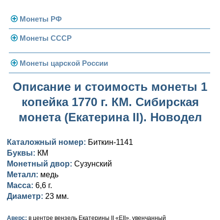
Монеты РФ
Монеты СССР
Современная Россия
Монеты 1991-1993 гг.
Погодовка СССР
Монеты царской России
Памятные и юбилейные
Монеты 1958 года
Николай II (1894-1917)
Описание и стоимость монеты 1
копейка 1770 г. КМ. Сибирская
Золотые червонцы
Александр III (1881-1894)
Золото
монета (Екатерина II). Новодел
Памятные и юбилейные
Александр II (1855-1881)
Серебро
Золото
Каталожный номер:
Биткин-1141
Николай I (1825-1855)
Медь
Серебро
Золото
Буквы:
КМ
Монетный двор:
Александр I (1801-1825)
Сузунский
Германская оккупация
Медь
Серебро
Платина, золото
Металл:
медь
Павел I (1796-1801)
Для Финляндии
Для Финляндии
Медь
Серебро
Золото
Масса:
6,6 г.
Диаметр:
23 мм.
Екатерина II (1762-1796)
Памятные и донативные
Памятные и донативные
Для Финляндии
Медь
Серебро
Золото
Аверс:
в центре вензель Екатерины II «ЕII», увенчанный