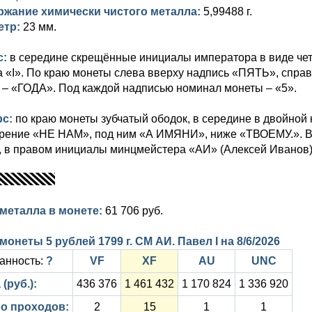
ржание химически чистого металла:
5,99488 г.
етр:
23 мм.
с:
в середине скрещённые инициалы императора в виде чет
 «I». По краю монеты слева вверху надпись «ПЯТЬ», справ
 – «ГОДА». Под каждой надписью номинал монеты – «5».
рс:
по краю монеты зубчатый ободок, в середине в двойной
рение «НЕ НАМ», под ним «А ИМЯНИ», ниже «ТВОЕМУ.». В 
 в правом инициалы минцмейстера «АИ» (Алексей Иванов).
металла в монете:
61 706 руб.
монеты 5 рублей 1799 г. СМ АИ. Павел I на
8/6/2026
анность:
?
VF
XF
AU
UNC
(руб.):
436 376
1 461 432
1 170 824
1 336 920
о проходов:
2
15
1
1