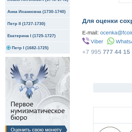
Анна Иоанновна (1730-1740)
Сибирские монеты
Серебро
Для оценки сох
Петр II (1727-1730)
Для Молдавии и Валахии
Медь
E-mail:
ocenka@fcoin
Екатерина I (1725-1727)
Таврические монеты
Для Пруссии
Viber
Whats
Петр I (1682-1725)
Ливонезы
+7 995
777 44 15
Альбертусталер
Золото
Серебро
Медь
Для Речи Посполитой