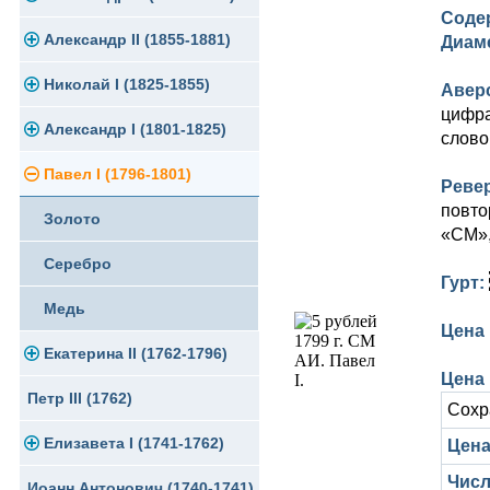
Соде
Памятные и юбилейные
Александр II (1855-1881)
Серебро
Золото
Диам
Николай I (1825-1855)
Медь
Серебро
Золото
Авер
цифра
Александр I (1801-1825)
Германская оккупация
Медь
Серебро
Платина, золото
слово
Павел I (1796-1801)
Для Финляндии
Для Финляндии
Медь
Серебро
Золото
Реве
повто
Золото
Памятные и донативные
Памятные и донативные
Для Финляндии
Медь
Серебро
«СМ»,
Серебро
Памятные и донативные
Для Грузии
Медь
Гурт:
Медь
Русско-Польские
Для Грузии
Цена 
Екатерина II (1762-1796)
Для Польши
Для Польши
Цена 
Петр III (1762)
Памятные и донативные
Золото
Сохр
Елизавета I (1741-1762)
Серебро
Цена 
Числ
Иоанн Антонович (1740-1741)
Медь
Золото