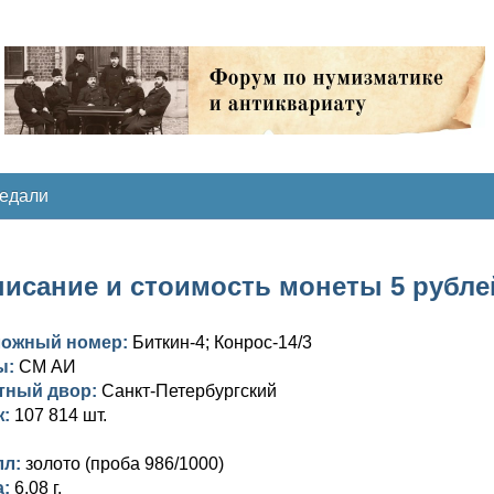
медали
исание и стоимость монеты 5 рублей 
ложный номер:
Биткин-4; Конрос-14/3
ы:
СМ АИ
тный двор:
Санкт-Петербургский
ж:
107 814 шт.
лл:
золото (проба 986/1000)
а:
6,08 г.