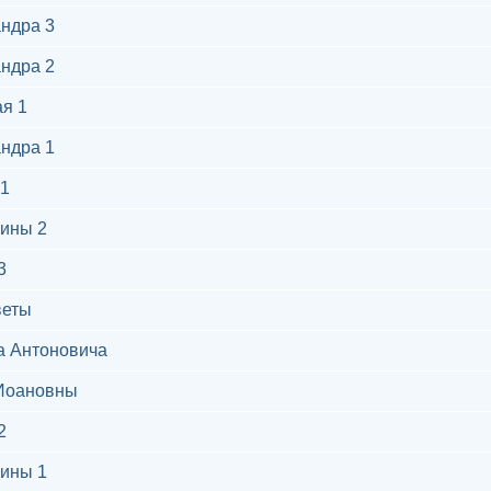
ндра 3
ндра 2
я 1
ндра 1
1
ины 2
3
веты
а Антоновича
Иоановны
2
ины 1