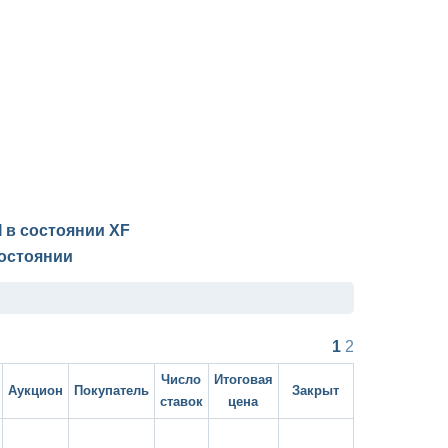
I в состоянии
XF
остоянии
1
2
Число
Итоговая
Аукцион
Покупатель
Закрыт
ставок
цена