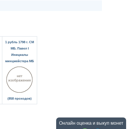
1 рубль 1798 г. СМ
МБ. Павел I
Инициалы
минцмейстера МБ
(858 проходов)
Онлайн оценка и выкуп монет