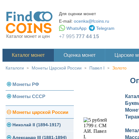
Для оценки монет
E-mail:
ocenka@fcoins.ru
WhatsApp
Telegram
Каталог монет и цен
+7 995
777 44 15
Каталог монет
Оценка монет
Царские 
Каталоги
Монеты Царской России
Павел I
Золото
>
>
>
Оп
Монеты РФ
Монеты СССР
Ката
Современная Россия
Букв
Монеты 1991-1993 гг.
Моне
Погодовка СССР
Монеты царской России
Тира
Памятные и юбилейные
Монеты 1958 года
Николай II (1894-1917)
Мета
Масс
Золотые червонцы
Александр III (1881-1894)
Золото