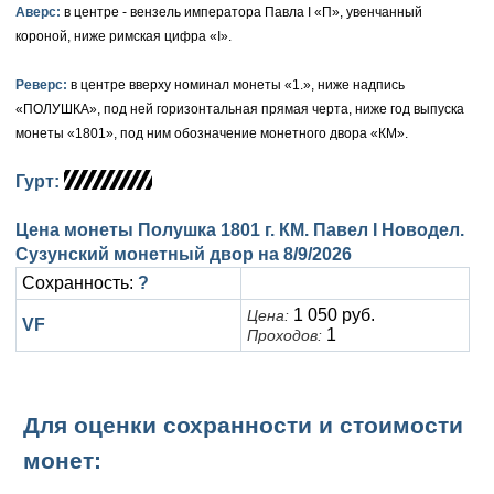
Аверс:
в центре - вензель императора Павла I «П», увенчанный
Елизавета I (1741-1762)
короной, ниже римская цифра «I».
Русско-Польские
Для Грузии
Медь
Серебро
Иоанн Антонович (1740-1741)
Для Польши
Для Польши
Медь
Золото
Реверс:
в центре вверху номинал монеты «1.», ниже надпись
«ПОЛУШКА», под ней горизонтальная прямая черта, ниже год выпуска
Анна Иоанновна (1730-1740)
Памятные и донативные
Сибирские монеты
Серебро
монеты «1801», под ним обозначение монетного двора «КМ».
Петр II (1727-1730)
Для Молдавии и Валахии
Медь
Гурт:
Екатерина I (1725-1727)
Таврические монеты
Для Пруссии
Цена монеты Полушка 1801 г. КМ. Павел I Новодел.
Сузунский монетный двор на
8/9/2026
Петр I (1682-1725)
Ливонезы
Сохранность:
?
Альбертусталер
Золото
1 050 руб.
Цена:
VF
1
Проходов:
Серебро
Медь
Для оценки сохранности и стоимости
Для Речи Посполитой
монет: