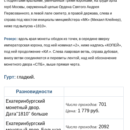
с поднятыми крыльями, увенчанный тремя коронами, на груди орла
герб Москвы, окруженный цепью Ордена Святого Андрея
Елизавета I (1741-1762)
Русско-Польские
Для Грузии
Медь
Серебро
Первозванного, в левой лапе скипетр, в правой держава, слева и
справа под хвостом инициалы минцмейстера «МК» (Михаил Клейнер),
Иоанн Антонович (1740-1741)
Для Польши
Для Польши
Медь
Золото
ниже год выпуска «1810».
Анна Иоанновна (1730-1740)
Памятные и донативные
Сибирские монеты
Серебро
Реверс:
вдоль края монеты ободок из точек, в середине вверху
Петр II (1727-1730)
императорская корона, под ней номинал «2», ниже надпись «КОПЕЙ»,
Для Молдавии и Валахии
Медь
под ней продолжение «КИ.». Слева лавровая ветвь, справа дубовая,
Екатерина I (1725-1727)
Таврические монеты
Для Пруссии
внизу ветви соединяются и перевиты лентой, над ней обозначение
монетного двора «СПБ», выше прямая черта.
Петр I (1682-1725)
Ливонезы
Гурт:
гладкий.
Альбертусталер
Золото
Разновидности
Серебро
Екатеринбургский
701
Число проходов:
Медь
монетный двор.
1 779 руб.
Цена:
Дата"1810" больше
Для Речи Посполитой
Екатеринбургский
2092
Число проходов:
монетный двор. Большая