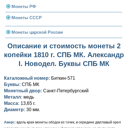
Монеты РФ
Монеты СССР
Современная Россия
Монеты 1991-1993 гг.
Погодовка СССР
Монеты царской России
Памятные и юбилейные
Монеты 1958 года
Николай II (1894-1917)
Описание и стоимость монеты 2
копейки 1810 г. СПБ МК. Александр
Золотые червонцы
Александр III (1881-1894)
Золото
I. Новодел. Буквы СПБ МК
Памятные и юбилейные
Александр II (1855-1881)
Серебро
Золото
Каталожный номер:
Биткин-571
Николай I (1825-1855)
Медь
Серебро
Золото
Буквы:
СПБ МК
Монетный двор:
Александр I (1801-1825)
Санкт-Петербургский
Германская оккупация
Медь
Серебро
Платина, золото
Металл:
медь
Павел I (1796-1801)
Для Финляндии
Для Финляндии
Медь
Серебро
Золото
Масса:
13,65 г.
Диаметр:
30 мм.
Екатерина II (1762-1796)
Памятные и донативные
Памятные и донативные
Для Финляндии
Медь
Серебро
Золото
Аверс:
вдоль края монеты ободок из точек, в середине двуглавый орел
Петр III (1762)
Памятные и донативные
Для Грузии
Медь
Серебро
Золото