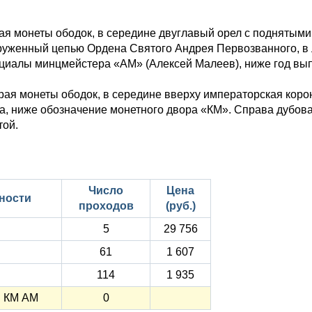
.
ая монеты ободок, в середине двуглавый орел с поднятыми
руженный цепью Ордена Святого Андрея Первозванного, в л
циалы минцмейстера «АМ» (Алексей Малеев), ниже год вып
рая монеты ободок, в середине вверху императорская коро
а, ниже обозначение монетного двора «КМ». Справа дубова
той.
Число
Цена
ности
проходов
(руб.)
5
29 756
61
1 607
114
1 935
ы КМ АМ
0