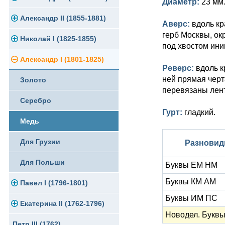
Диаметр:
23 мм
Памятные и юбилейные
Александр II (1855-1881)
Серебро
Золото
Аверс:
вдоль кр
герб Москвы, ок
Николай I (1825-1855)
Медь
Серебро
Золото
под хвостом ини
Александр I (1801-1825)
Германская оккупация
Медь
Серебро
Платина, золото
Реверс:
вдоль к
ней прямая черт
Золото
Для Финляндии
Для Финляндии
Медь
Серебро
перевязаны лен
Серебро
Памятные и донативные
Памятные и донативные
Для Финляндии
Медь
Гурт:
гладкий.
Медь
Памятные и донативные
Для Грузии
Для Грузии
Русско-Польские
Разновид
Для Польши
Для Польши
Буквы ЕМ НМ
Буквы КМ АМ
Павел I (1796-1801)
Памятные и донативные
Буквы ИМ ПС
Екатерина II (1762-1796)
Золото
Новодел. Букв
Петр III (1762)
Серебро
Золото