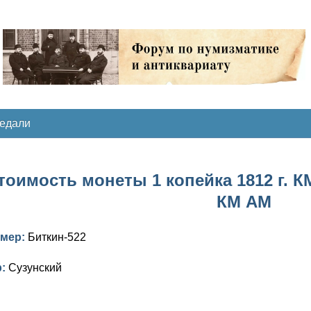
медали
тоимость монеты 1 копейка 1812 г. К
КМ АМ
омер:
Биткин-522
р:
Сузунский