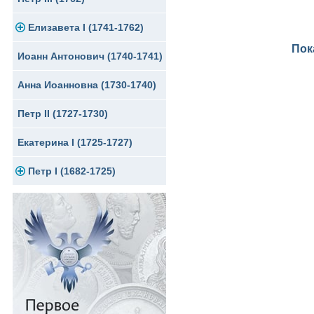
Елизавета I (1741-1762)
Медь
Серебро
Пок
Иоанн Антонович (1740-1741)
Медь
Золото
Анна Иоанновна (1730-1740)
Сибирские монеты
Серебро
Петр II (1727-1730)
Для Молдавии и Валахии
Медь
Екатерина I (1725-1727)
Таврические монеты
Для Пруссии
Петр I (1682-1725)
Ливонезы
Альбертусталер
Золото
Серебро
Медь
Для Речи Посполитой