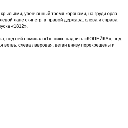
 крыльями, увенчанный тремя коронами, на груди орла
евой лапе скипетр, в правой держава, слева и справа
уска «1812».
на, под ней номинал «1», ниже надпись «КОПЕЙКА», под
я ветвь, слева лавровая, ветви внизу перекрещены и