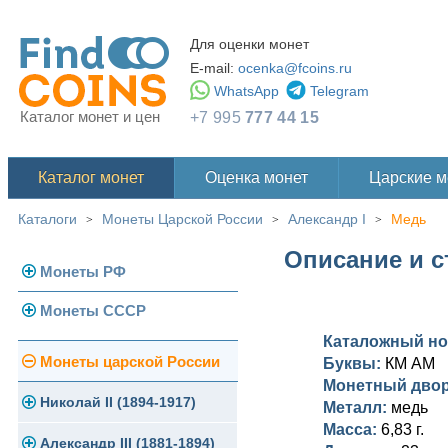
Для оценки монет
E-mail:
ocenka@fcoins.ru
WhatsApp
Telegram
Каталог монет и цен
+7 995
777 44 15
Каталог монет
Оценка монет
Царские 
Каталоги
Монеты Царской России
Александр I
Медь
>
>
>
Описание и с
Монеты РФ
Монеты СССР
Современная Россия
Каталожный н
Монеты 1991-1993 гг.
Погодовка СССР
Монеты царской России
Буквы:
КМ АМ
Монетный дво
Памятные и юбилейные
Монеты 1958 года
Николай II (1894-1917)
Металл:
медь
Масса:
6,83 г.
Золотые червонцы
Александр III (1881-1894)
Золото