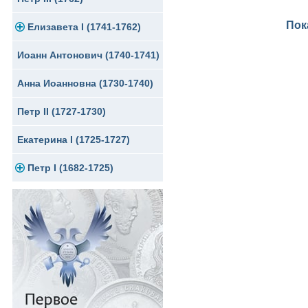
Пок
Елизавета I (1741-1762)
Медь
Серебро
Иоанн Антонович (1740-1741)
Медь
Золото
Анна Иоанновна (1730-1740)
Сибирские монеты
Серебро
Петр II (1727-1730)
Для Молдавии и Валахии
Медь
Екатерина I (1725-1727)
Таврические монеты
Для Пруссии
Петр I (1682-1725)
Ливонезы
Альбертусталер
Золото
Серебро
Медь
Для Речи Посполитой