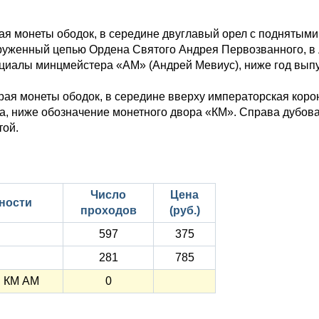
.
ая монеты ободок, в середине двуглавый орел с поднятыми
руженный цепью Ордена Святого Андрея Первозванного, в л
циалы минцмейстера «АМ» (Андрей Мевиус), ниже год выпу
рая монеты ободок, в середине вверху императорская коро
а, ниже обозначение монетного двора «КМ». Справа дубова
той.
Число
Цена
ности
проходов
(руб.)
597
375
281
785
ы КМ АМ
0