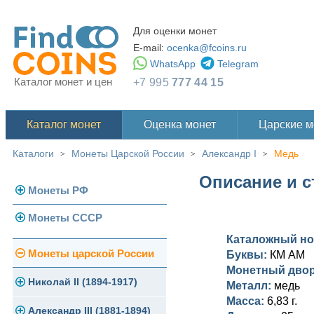
Для оценки монет
E-mail:
ocenka@fcoins.ru
WhatsApp
Telegram
Каталог монет и цен
+7 995
777 44 15
Каталог монет
Оценка монет
Царские 
Каталоги
Монеты Царской России
Александр I
Медь
>
>
>
Описание и с
Монеты РФ
Монеты СССР
Современная Россия
Каталожный н
Монеты 1991-1993 гг.
Погодовка СССР
Монеты царской России
Буквы:
КМ АМ
Монетный дво
Памятные и юбилейные
Монеты 1958 года
Николай II (1894-1917)
Металл:
медь
Масса:
6,83 г.
Золотые червонцы
Александр III (1881-1894)
Золото