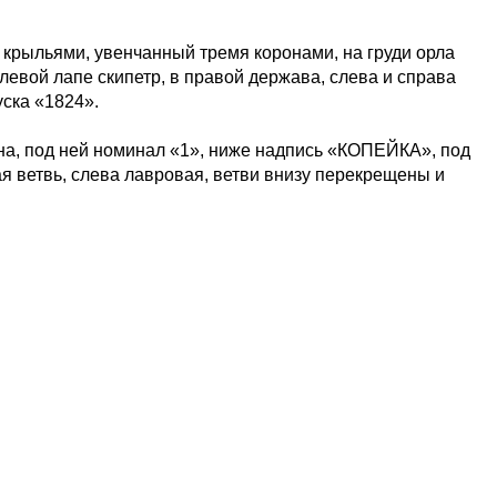
 крыльями, увенчанный тремя коронами, на груди орла
евой лапе скипетр, в правой держава, слева и справа
ска «1824».
на, под ней номинал «1», ниже надпись «КОПЕЙКА», под
я ветвь, слева лавровая, ветви внизу перекрещены и