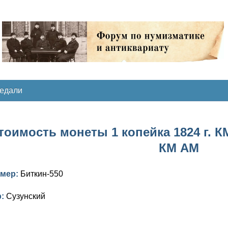
медали
тоимость монеты 1 копейка 1824 г. К
КМ АМ
омер:
Биткин-550
р:
Сузунский