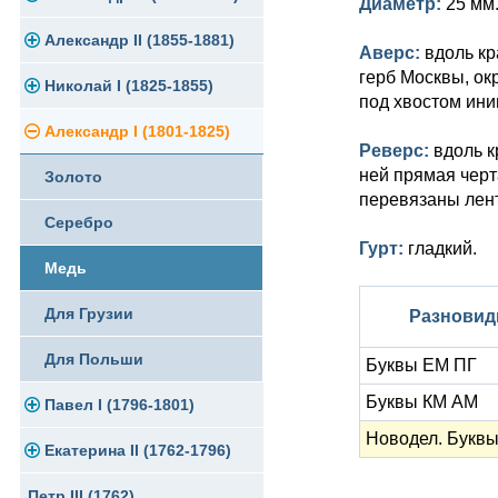
Диаметр:
25 мм
Памятные и юбилейные
Александр II (1855-1881)
Серебро
Золото
Аверс:
вдоль кр
герб Москвы, ок
Николай I (1825-1855)
Медь
Серебро
Золото
под хвостом ини
Александр I (1801-1825)
Германская оккупация
Медь
Серебро
Платина, золото
Реверс:
вдоль к
ней прямая черт
Золото
Для Финляндии
Для Финляндии
Медь
Серебро
перевязаны лен
Серебро
Памятные и донативные
Памятные и донативные
Для Финляндии
Медь
Гурт:
гладкий.
Медь
Памятные и донативные
Для Грузии
Для Грузии
Русско-Польские
Разновид
Для Польши
Для Польши
Буквы ЕМ ПГ
Буквы КМ АМ
Павел I (1796-1801)
Памятные и донативные
Новодел. Букв
Екатерина II (1762-1796)
Золото
Петр III (1762)
Серебро
Золото