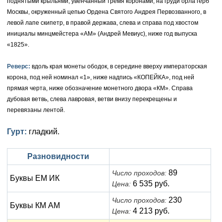
поднятыми крыльями, увенчанный тремя коронами, на груди орла герб
Москвы, окруженный цепью Ордена Святого Андрея Первозванного, в
Елизавета I (1741-1762)
Русско-Польские
Для Грузии
Медь
Серебро
левой лапе скипетр, в правой держава, слева и справа под хвостом
инициалы минцмейстера «АМ» (Андрей Мевиус), ниже год выпуска
Иоанн Антонович (1740-1741)
Для Польши
Для Польши
Медь
Золото
«1825».
Анна Иоанновна (1730-1740)
Памятные и донативные
Сибирские монеты
Серебро
Реверс:
вдоль края монеты ободок, в середине вверху императорская
Петр II (1727-1730)
корона, под ней номинал «1», ниже надпись «КОПЕЙКА», под ней
Для Молдавии и Валахии
Медь
прямая черта, ниже обозначение монетного двора «КМ». Справа
Екатерина I (1725-1727)
Таврические монеты
Для Пруссии
дубовая ветвь, слева лавровая, ветви внизу перекрещены и
перевязаны лентой.
Петр I (1682-1725)
Ливонезы
Гурт:
гладкий.
Альбертусталер
Золото
Разновидности
Серебро
89
Число проходов:
Буквы ЕМ ИК
Медь
6 535 руб.
Цена:
Для Речи Посполитой
230
Число проходов:
Буквы КМ АМ
4 213 руб.
Цена: