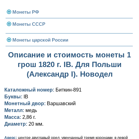
Монеты РФ
Монеты СССР
Современная Россия
Монеты 1991-1993 гг.
Погодовка СССР
Монеты царской России
Памятные и юбилейные
Монеты 1958 года
Николай II (1894-1917)
Описание и стоимость монеты 1
грош 1820 г. IB. Для Польши
Золотые червонцы
Александр III (1881-1894)
Золото
(Александр I). Новодел
Памятные и юбилейные
Александр II (1855-1881)
Серебро
Золото
Каталожный номер:
Биткин-891
Николай I (1825-1855)
Медь
Серебро
Золото
Буквы:
IB
Монетный двор:
Александр I (1801-1825)
Варшавский
Германская оккупация
Медь
Серебро
Платина, золото
Металл:
медь
Павел I (1796-1801)
Для Финляндии
Для Финляндии
Медь
Серебро
Золото
Масса:
2,86 г.
Диаметр:
20 мм.
Екатерина II (1762-1796)
Памятные и донативные
Памятные и донативные
Для Финляндии
Медь
Серебро
Золото
Аверс:
центре двуглавый орел, увенчанный тремя коронами, в левой