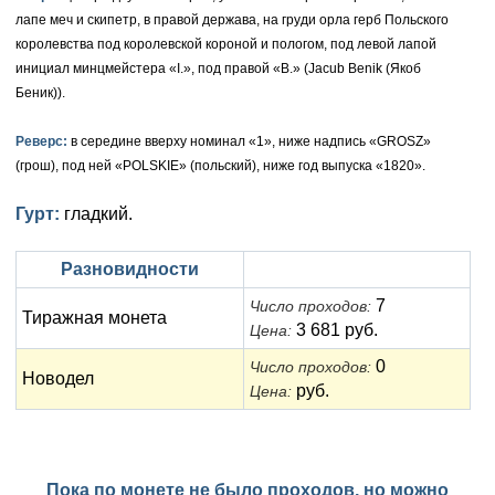
Петр III (1762)
Памятные и донативные
Для Грузии
Медь
Серебро
Золото
лапе меч и скипетр, в правой держава, на груди орла герб Польского
королевства под королевской короной и пологом, под левой лапой
Елизавета I (1741-1762)
Русско-Польские
Для Грузии
Медь
Серебро
инициал минцмейстера «I.», под правой «B.» (Jacub Benik (Якоб
Беник)).
Иоанн Антонович (1740-1741)
Для Польши
Для Польши
Медь
Золото
Реверс:
в середине вверху номинал «1», ниже надпись «GROSZ»
Анна Иоанновна (1730-1740)
Памятные и донативные
Сибирские монеты
Серебро
(грош), под ней «POLSKIE» (польский), ниже год выпуска «1820».
Петр II (1727-1730)
Для Молдавии и Валахии
Медь
Гурт:
гладкий.
Екатерина I (1725-1727)
Таврические монеты
Для Пруссии
Разновидности
Петр I (1682-1725)
Ливонезы
7
Число проходов:
Тиражная монета
Альбертусталер
Золото
3 681 руб.
Цена:
0
Число проходов:
Серебро
Новодел
руб.
Цена:
Медь
Для Речи Посполитой
Пока по монете не было проходов, но можно