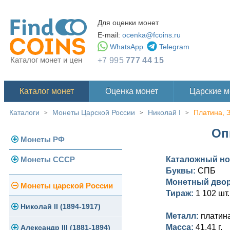
Для оценки монет
E-mail:
ocenka@fcoins.ru
WhatsApp
Telegram
Каталог монет и цен
+7 995
777 44 15
Каталог монет
Оценка монет
Царские 
Каталоги
Монеты Царской России
Николай I
Платина, 
>
>
>
Оп
Монеты РФ
Монеты СССР
Каталожный н
Современная Россия
Буквы:
СПБ
Монеты 1991-1993 гг.
Монетный дво
Погодовка СССР
Монеты царской России
Тираж:
1 102 шт.
Памятные и юбилейные
Монеты 1958 года
Николай II (1894-1917)
Металл:
платина
Масса:
41,41 г.
Золотые червонцы
Александр III (1881-1894)
Золото