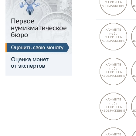
Медь
Для Речи Посполитой