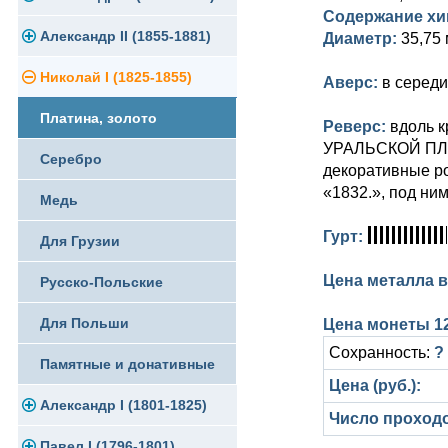
Содержание хи
Памятные и юбилейные
Александр II (1855-1881)
Серебро
Золото
Диаметр:
35,75 
Николай I (1825-1855)
Медь
Серебро
Золото
Аверс:
в середи
Платина, золото
Германская оккупация
Медь
Серебро
Реверс:
вдоль к
УРАЛЬСКОЙ ПЛАТИ
Серебро
Для Финляндии
Для Финляндии
Медь
декоративные р
«1832.», под ни
Медь
Памятные и донативные
Памятные и донативные
Для Финляндии
Гурт:
Для Грузии
Памятные и донативные
Цена металла в
Русско-Польские
Для Польши
Цена монеты 12
Сохранность:
?
Памятные и донативные
Цена (руб.):
Александр I (1801-1825)
Число проход
Павел I (1796-1801)
Золото