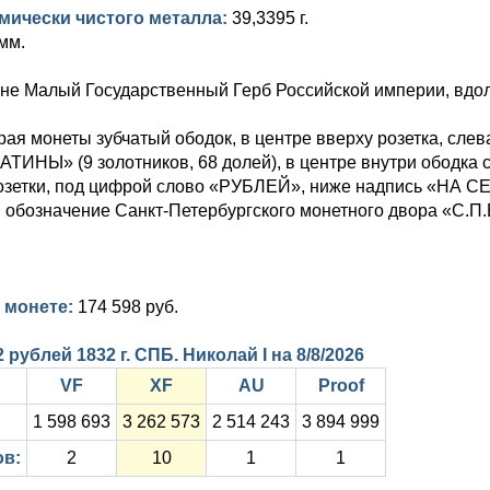
мически чистого металла:
39,3395 г.
мм.
не Малый Государственный Герб Российской империи, вдол
рая монеты зубчатый ободок, в центре вверху розетка, сл
НЫ» (9 золотников, 68 долей), в центре внутри ободка св
озетки, под цифрой слово «РУБЛЕЙ», ниже надпись «НА СЕ
м обозначение Санкт-Петербургского монетного двора «С.П.
 монете:
174 598 руб.
 рублей 1832 г. СПБ. Николай I на
8/8/2026
VF
XF
AU
Proof
1 598 693
3 262 573
2 514 243
3 894 999
ов:
2
10
1
1