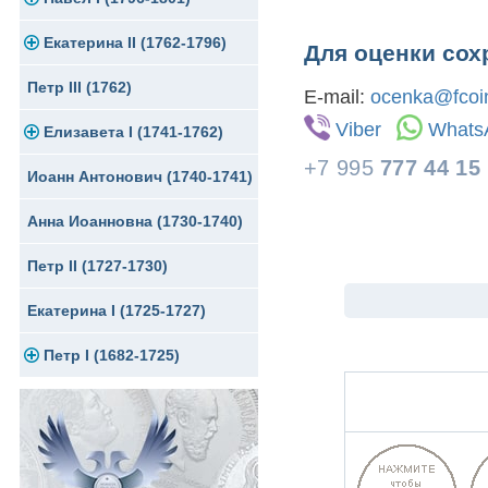
Екатерина II (1762-1796)
Серебро
Золото
Для оценки сох
Петр III (1762)
Медь
Серебро
Золото
E-mail:
ocenka@fcoin
Viber
Whats
Елизавета I (1741-1762)
Для Грузии
Медь
Серебро
+7 995
777 44 15
Иоанн Антонович (1740-1741)
Для Польши
Медь
Золото
Анна Иоанновна (1730-1740)
Сибирские монеты
Серебро
Петр II (1727-1730)
Для Молдавии и Валахии
Медь
Екатерина I (1725-1727)
Таврические монеты
Для Пруссии
Петр I (1682-1725)
Ливонезы
Альбертусталер
Золото
Серебро