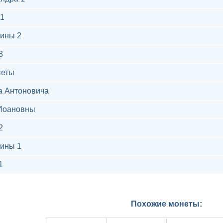
1
ины 2
3
веты
а Антоновича
Иоановны
2
ины 1
1
Похожие монеты: