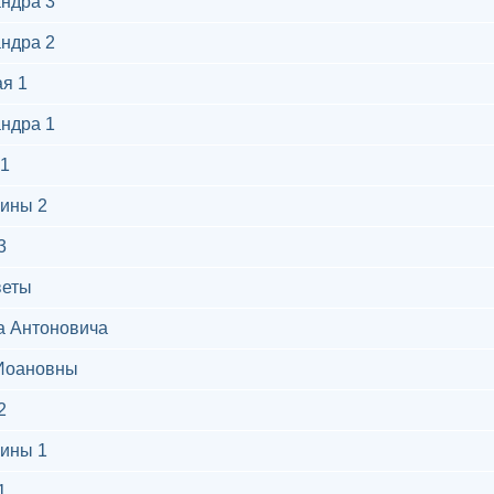
ндра 3
ндра 2
я 1
ндра 1
1
ины 2
3
веты
а Антоновича
Иоановны
2
ины 1
1