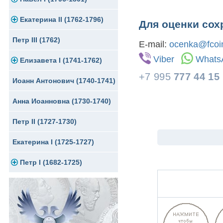
Екатерина II (1762-1796)
Серебро
Золото
Для оценки сох
Петр III (1762)
Медь
Серебро
Золото
E-mail:
ocenka@fcoin
Viber
Whats
Елизавета I (1741-1762)
Для Грузии
Медь
Серебро
+7 995
777 44 15
Иоанн Антонович (1740-1741)
Для Польши
Медь
Золото
Анна Иоанновна (1730-1740)
Сибирские монеты
Серебро
Петр II (1727-1730)
Для Молдавии и Валахии
Медь
Екатерина I (1725-1727)
Таврические монеты
Для Пруссии
Петр I (1682-1725)
Ливонезы
Альбертусталер
Золото
Серебро