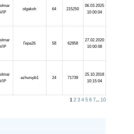
olmar
06.03.2025
olgakoh
64
215250
VIP
10:00:04
olmar
27.02.2020
Гера26
58
62858
VIP
10:00:08
olmar
25.10.2018
azhurspb1
24
71739
VIP
10:15:04
1
2
3
4
5
6
7
...
10