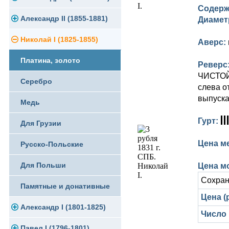
Содерж
Памятные и юбилейные
Александр II (1855-1881)
Серебро
Золото
Диамет
Николай I (1825-1855)
Медь
Серебро
Золото
Аверс:
Платина, золото
Германская оккупация
Медь
Серебро
Реверс
ЧИСТОЙ 
Серебро
Для Финляндии
Для Финляндии
Медь
слева о
выпуска
Медь
Памятные и донативные
Памятные и донативные
Для Финляндии
Гурт:
Для Грузии
Памятные и донативные
Цена м
Русско-Польские
Для Польши
Цена мо
Сохран
Памятные и донативные
Цена (р
Александр I (1801-1825)
Число
Павел I (1796-1801)
Золото