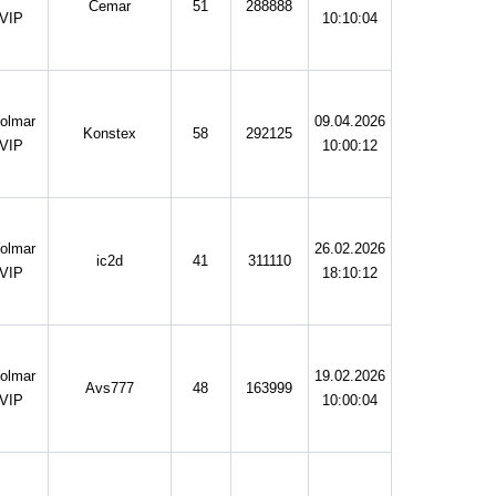
Cemar
51
288888
VIP
10:10:04
olmar
09.04.2026
Konstex
58
292125
VIP
10:00:12
olmar
26.02.2026
ic2d
41
311110
VIP
18:10:12
olmar
19.02.2026
Avs777
48
163999
VIP
10:00:04