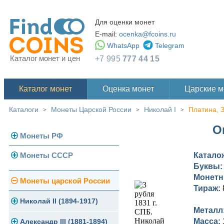
Для оценки монет
E-mail:
ocenka@fcoins.ru
WhatsApp
Telegram
Каталог монет и цен
+7 995
777 44 15
Каталог монет
Оценка монет
Царские 
Каталоги
Монеты Царской России
Николай I
Платина, 
>
>
>
О
Монеты РФ
Монеты СССР
Катало
Современная Россия
Буквы
Монеты 1991-1993 гг.
Монетн
Погодовка СССР
Монеты царской России
Тираж:
Памятные и юбилейные
Монеты 1958 года
Николай II (1894-1917)
Металл
Масса:
Золотые червонцы
Александр III (1881-1894)
Золото