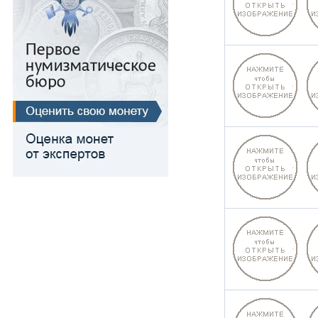
Медь
Для Речи Посполитой