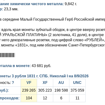
ание химически чистого металла:
9,842 г.
р:
23,3 мм.
в середине Малый Государственный Герб Российской импер
:
вдоль края монеты зубчатый ободок, в центре вверху розе
УРАЛЬСКОЙ ПЛАТИНЫ» (2 золотника, 41 доля), в центре в
т него декоративные розетки, под цифрой слово «РУБЛЕЙ»
 монеты «1831», под ним обозначение Санкт-Петербургског
еталла в монете:
43 681 руб.
неты 3 рубля 1831 г. СПБ. Николай I на
8/9/2026
ность:
?
VF
XF
AU
UNC
уб.):
239 265
305 223
198 598
375 059
 проходов:
104
12
6
11