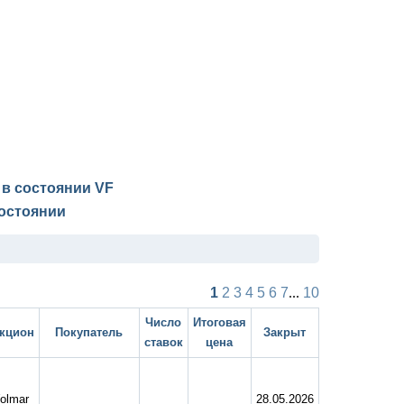
I в состоянии
VF
остоянии
1
2
3
4
5
6
7
...
10
Число
Итоговая
кцион
Покупатель
Закрыт
ставок
цена
olmar
28.05.2026