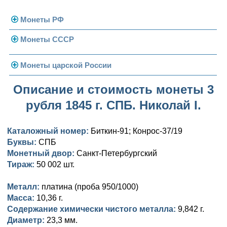
Монеты РФ
Монеты СССР
Современная Россия
Монеты 1991-1993 гг.
Погодовка СССР
Монеты царской России
Памятные и юбилейные
Монеты 1958 года
Николай II (1894-1917)
Описание и стоимость монеты 3
рубля 1845 г. СПБ. Николай I.
Золотые червонцы
Александр III (1881-1894)
Золото
Памятные и юбилейные
Александр II (1855-1881)
Серебро
Золото
Каталожный номер:
Биткин-91; Конрос-37/19
Буквы:
СПБ
Николай I (1825-1855)
Медь
Серебро
Золото
Монетный двор:
Санкт-Петербургский
Тираж:
50 002 шт.
Александр I (1801-1825)
Германская оккупация
Медь
Серебро
Платина, золото
Металл:
платина (проба 950/1000)
Павел I (1796-1801)
Для Финляндии
Для Финляндии
Медь
Серебро
Золото
Масса:
10,36 г.
Содержание химически чистого металла:
9,842 г.
Екатерина II (1762-1796)
Памятные и донативные
Памятные и донативные
Для Финляндии
Медь
Серебро
Золото
Диаметр:
23,3 мм.