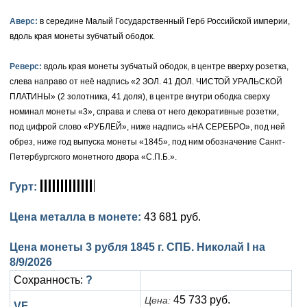
Петр III (1762)
Памятные и донативные
Для Грузии
Медь
Серебро
Золото
Аверс:
в середине Малый Государственный Герб Российской империи,
Елизавета I (1741-1762)
Русско-Польские
Для Грузии
Медь
Серебро
вдоль края монеты зубчатый ободок.
Иоанн Антонович (1740-1741)
Для Польши
Для Польши
Медь
Золото
Реверс:
вдоль края монеты зубчатый ободок, в центре вверху розетка,
слева направо от неё надпись «2 ЗОЛ. 41 ДОЛ. ЧИСТОЙ УРАЛЬСКОЙ
Анна Иоанновна (1730-1740)
Памятные и донативные
Сибирские монеты
Серебро
ПЛАТИНЫ» (2 золотника, 41 доля), в центре внутри ободка сверху
номинал монеты «3», справа и слева от него декоративные розетки,
Петр II (1727-1730)
Для Молдавии и Валахии
Медь
под цифрой слово «РУБЛЕЙ», ниже надпись «НА СЕРЕБРО», под ней
обрез, ниже год выпуска монеты «1845», под ним обозначение Санкт-
Екатерина I (1725-1727)
Таврические монеты
Для Пруссии
Петербургского монетного двора «С.П.Б.».
Петр I (1682-1725)
Ливонезы
Гурт:
Альбертусталер
Золото
Цена металла в монете:
43 681 руб.
Серебро
Цена монеты 3 рубля 1845 г. СПБ. Николай I на
Медь
8/9/2026
Сохранность:
?
Для Речи Посполитой
45 733 руб.
Цена:
VF