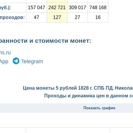
уб.):
157 047
242 721
309 017
748 168
 проходов:
47
127
27
16
ранности и стоимости монет:
s.ru
App
Telegram
Цена монеты 5 рублей 1828 г. СПБ ПД. Никола
Проходы и динамика цен в данном с
Показать график