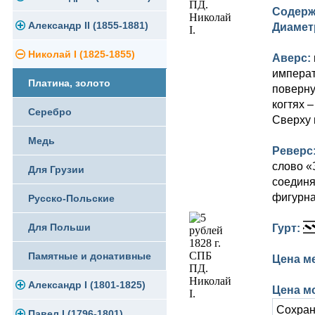
Содерж
Памятные и юбилейные
Александр II (1855-1881)
Серебро
Золото
Диамет
Николай I (1825-1855)
Медь
Серебро
Золото
Аверс:
императ
Платина, золото
Германская оккупация
Медь
Серебро
поверну
когтях 
Серебро
Для Финляндии
Для Финляндии
Медь
Сверху 
Медь
Памятные и донативные
Памятные и донативные
Для Финляндии
Реверс
слово «
Для Грузии
Памятные и донативные
соединя
фигурна
Русско-Польские
Для Польши
Гурт:
Памятные и донативные
Цена м
Александр I (1801-1825)
Цена мо
Сохран
Павел I (1796-1801)
Золото