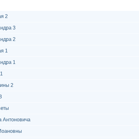
я 2
ндра 3
ндра 2
я 1
ндра 1
1
ины 2
3
веты
а Антоновича
Иоановны