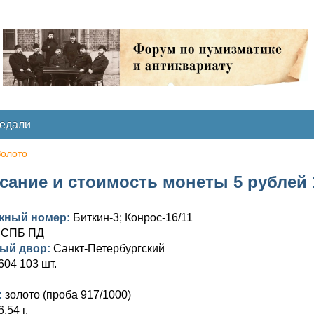
медали
Золото
сание и стоимость монеты 5 рублей 18
жный номер:
Биткин-3; Конрос-16/11
:
СПБ ПД
ый двор:
Санкт-Петербургский
604 103 шт.
:
золото (проба 917/1000)
6,54 г.