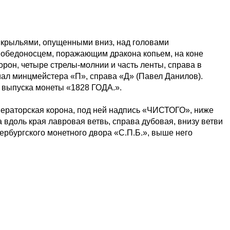
с крыльями, опущенными вниз, над головами
 Победоносцем, поражающим дракона копьем, на коне
орон, четыре стрелы-молнии и часть ленты, справа в
циал минцмейстера «П», справа «Д» (Павел Данилов).
 выпуска монеты «1828 ГОДА.».
мператорская корона, под ней надпись «ЧИСТОГО», ниже
доль края лавровая ветвь, справа дубовая, внизу ветви
ербургского монетного двора «С.П.Б.», выше него