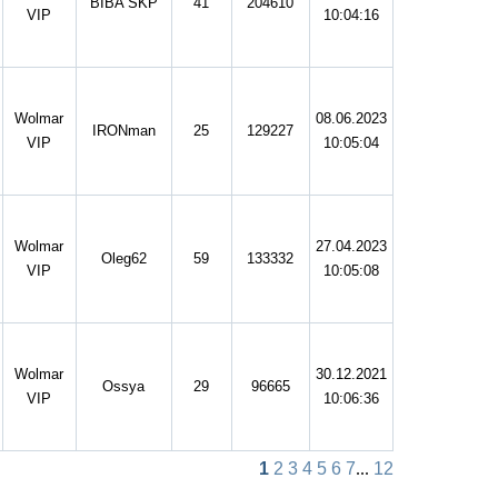
BIBA SKP
41
204610
VIP
10:04:16
Wolmar
08.06.2023
IRONman
25
129227
VIP
10:05:04
Wolmar
27.04.2023
Oleg62
59
133332
VIP
10:05:08
Wolmar
30.12.2021
Ossya
29
96665
VIP
10:06:36
1
2
3
4
5
6
7
...
12