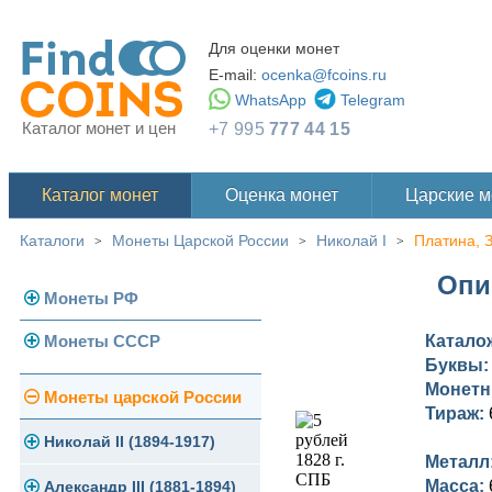
Для оценки монет
E-mail:
ocenka@fcoins.ru
WhatsApp
Telegram
Каталог монет и цен
+7 995
777 44 15
Каталог монет
Оценка монет
Царские 
Каталоги
Монеты Царской России
Николай I
Платина, 
>
>
>
Опи
Монеты РФ
Монеты СССР
Катало
Современная Россия
Буквы
Монеты 1991-1993 гг.
Монетн
Погодовка СССР
Монеты царской России
Тираж:
Памятные и юбилейные
Монеты 1958 года
Николай II (1894-1917)
Металл
Масса:
Золотые червонцы
Александр III (1881-1894)
Золото