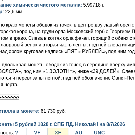
ание химически чистого металла:
5,99718 г.
р:
22,6 мм.
по краю монеты ободок из точек, в центре двуглавый орел 
орская корона, на груди орла Московский герб с Георгием
том вправо. Слева в когтях орла факел, горящий с обеих ст
– лавровый венок и вторая часть ленты, под ней слева ини
над орлом круговая надпись «ПЯТЬ РУБЛЕЙ.», под ним год
:
вдоль края монеты ободок из точек, в середине вверху и
ЗОЛОТА», под ним «1 ЗОЛОТН=», ниже «39 ДОЛЕЙ». Слева в
ются и перевязаны лентой, над ней обозначение Санкт-Пет
я черта.
еталла в монете:
61 730 руб.
неты 5 рублей 1828 г. СПБ ПД. Николай I на
8/7/2026
ность:
?
VF
XF
AU
UNC