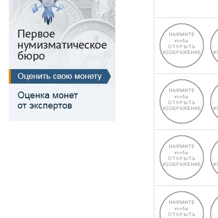
Медь
Для Речи Посполитой