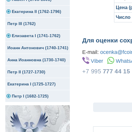
Цена (р
Екатерина II (1762-1796)
Серебро
Золото
Число
Петр III (1762)
Медь
Серебро
Золото
Елизавета I (1741-1762)
Для Грузии
Медь
Серебро
Для оценки сох
Иоанн Антонович (1740-1741)
Для Польши
Медь
Золото
E-mail:
ocenka@fcoin
Анна Иоанновна (1730-1740)
Сибирские монеты
Серебро
Viber
Whats
+7 995
777 44 15
Петр II (1727-1730)
Для Молдавии и Валахии
Медь
Екатерина I (1725-1727)
Таврические монеты
Для Пруссии
Петр I (1682-1725)
Ливонезы
Альбертусталер
Золото
Серебро