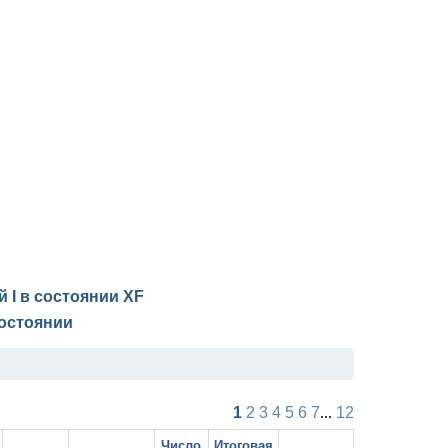
й I в состоянии
XF
остоянии
1
2
3
4
5
6
7
...
12
Число
Итоговая