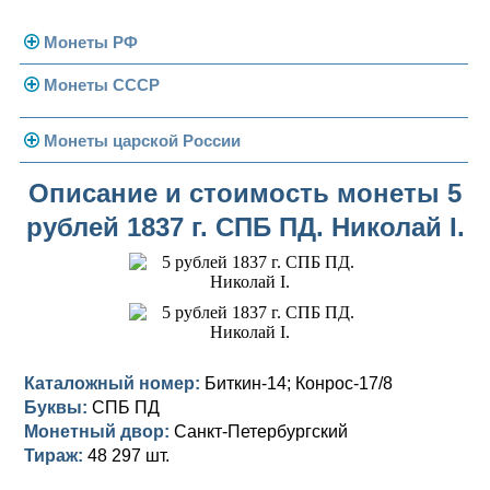
Монеты РФ
Монеты СССР
Современная Россия
Монеты 1991-1993 гг.
Погодовка СССР
Монеты царской России
Памятные и юбилейные
Монеты 1958 года
Николай II (1894-1917)
Описание и стоимость монеты 5
рублей 1837 г. СПБ ПД. Николай I.
Золотые червонцы
Александр III (1881-1894)
Золото
Памятные и юбилейные
Александр II (1855-1881)
Серебро
Золото
Николай I (1825-1855)
Медь
Серебро
Золото
Александр I (1801-1825)
Германская оккупация
Медь
Серебро
Платина, золото
Каталожный номер:
Биткин-14; Конрос-17/8
Буквы:
СПБ ПД
Павел I (1796-1801)
Для Финляндии
Для Финляндии
Медь
Серебро
Золото
Монетный двор:
Санкт-Петербургский
Екатерина II (1762-1796)
Тираж:
Памятные и донативные
Памятные и донативные
Для Финляндии
Медь
Серебро
Золото
48 297 шт.