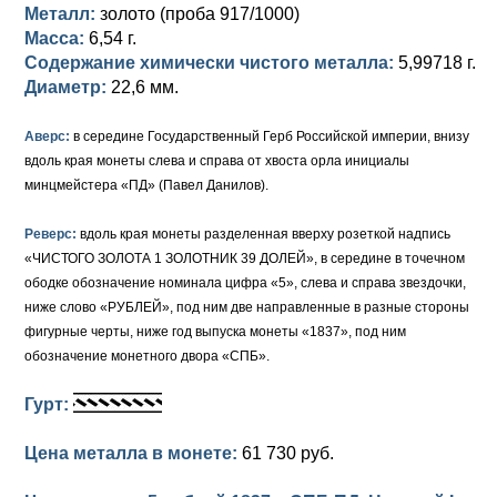
Петр III (1762)
Памятные и донативные
Для Грузии
Медь
Серебро
Золото
Металл:
золото (проба 917/1000)
Масса:
6,54 г.
Елизавета I (1741-1762)
Русско-Польские
Для Грузии
Медь
Серебро
Содержание химически чистого металла:
5,99718 г.
Диаметр:
22,6 мм.
Иоанн Антонович (1740-1741)
Для Польши
Для Польши
Медь
Золото
Аверс:
в середине Государственный Герб Российской империи, внизу
Анна Иоанновна (1730-1740)
Памятные и донативные
Сибирские монеты
Серебро
вдоль края монеты слева и справа от хвоста орла инициалы
минцмейстера «ПД» (Павел Данилов).
Петр II (1727-1730)
Для Молдавии и Валахии
Медь
Реверс:
вдоль края монеты разделенная вверху розеткой надпись
Екатерина I (1725-1727)
Таврические монеты
Для Пруссии
«ЧИСТОГО ЗОЛОТА 1 ЗОЛОТНИК 39 ДОЛЕЙ», в середине в точечном
Петр I (1682-1725)
Ливонезы
ободке обозначение номинала цифра «5», слева и справа звездочки,
ниже слово «РУБЛЕЙ», под ним две направленные в разные стороны
Альбертусталер
Золото
фигурные черты, ниже год выпуска монеты «1837», под ним
обозначение монетного двора «СПБ».
Серебро
Гурт:
Медь
Цена металла в монете:
61 730 руб.
Для Речи Посполитой