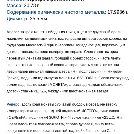
Масса:
20,73 г.
Елизавета I (1741-1762)
Русско-Польские
Для Грузии
Медь
Серебро
Содержание химически чистого металла:
17,9936 г.
Диаметр:
35,5 мм.
Иоанн Антонович (1740-1741)
Для Польши
Для Польши
Медь
Золото
Аверс:
по краю монеты ободок из точек, в центре двуглавый орел с
Анна Иоанновна (1730-1740)
Памятные и донативные
Сибирские монеты
Серебро
крыльями, опущенными вниз, над головами императорская корона, на
груди орла Московский герб с Георгием Победоносцем, поражающим
Петр II (1727-1730)
Для Молдавии и Валахии
Медь
дракона копьем, на коне повернутом вправо. Слева в когтях орла
перевитый лентами факел, горящий с обеих сторон, и часть ленты,
Екатерина I (1725-1727)
Таврические монеты
Для Пруссии
справа в когтях – лавровый венок и вторая часть ленты, ниже под
Петр I (1682-1725)
Ливонезы
левой лапой инициал минцмейстера «Н», под правой «Г» (Николай
Грачев), под ними год выпуска монеты «1828 ГОДА.». Слева сверху над
Альбертусталер
Золото
орлом надпись по краю «МОНЕТА», справа вдоль края обозначение
достоинства «РУБЛЬ.», между ними шестиконечная звезда.
Серебро
Реверс:
вдоль края монеты зубчатый ободок, в середине вверху
Медь
императорская корона, под ней надпись «ЧИСТОГО», ниже слово
«СЕРЕБРА», под ним «4 ЗОЛОТН.» (4 золотника), ниже «21 ДОЛЯ.».
Для Речи Посполитой
Слева вдоль края лавровая ветвь, справа дубовая, внизу ветви
соединяются и перевязаны лентой, над ней обозначение Санкт-