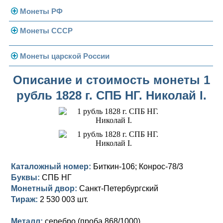
Монеты РФ
Монеты СССР
Современная Россия
Монеты 1991-1993 гг.
Погодовка СССР
Монеты царской России
Памятные и юбилейные
Монеты 1958 года
Николай II (1894-1917)
Описание и стоимость монеты 1
рубль 1828 г. СПБ НГ. Николай I.
Золотые червонцы
Александр III (1881-1894)
Золото
Памятные и юбилейные
Александр II (1855-1881)
Серебро
Золото
Николай I (1825-1855)
Медь
Серебро
Золото
Александр I (1801-1825)
Германская оккупация
Медь
Серебро
Платина, золото
Каталожный номер:
Биткин-106; Конрос-78/3
Буквы:
СПБ НГ
Павел I (1796-1801)
Для Финляндии
Для Финляндии
Медь
Серебро
Золото
Монетный двор:
Санкт-Петербургский
Екатерина II (1762-1796)
Тираж:
Памятные и донативные
Памятные и донативные
Для Финляндии
Медь
Серебро
Золото
2 530 003 шт.
Петр III (1762)
Памятные и донативные
Для Грузии
Медь
Серебро
Золото
Металл:
серебро (проба 868/1000)