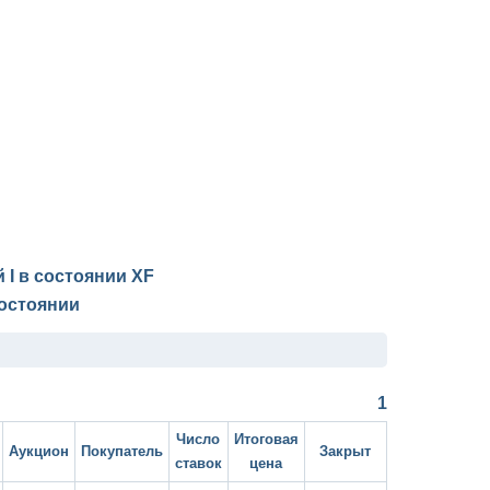
й I в состоянии
XF
остоянии
1
Число
Итоговая
Аукцион
Покупатель
Закрыт
ставок
цена