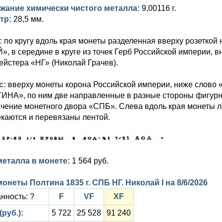
жание химически чистого металла:
9,00116 г.
тр:
28,5 мм.
:
по кругу вдоль края монеты разделенная вверху розетк
, в середине в круге из точек Герб Российской империи, в
йстера «НГ» (Николай Грачев).
с:
вверху монеты корона Российской империи, ниже слово
НА», по ним две направленные в разные стороны фигурны
чение монетного двора «СПБ». Слева вдоль края монеты ла
каются и перевязаны лентой.
металла в монете:
1 564 руб.
онеты Полтина 1835 г. СПБ НГ. Николай I на
8/6/2026
нность:
?
F
VF
XF
(руб.):
5 722
25 528
91 240