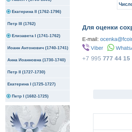
Числ
Екатерина II (1762-1796)
Серебро
Золото
Петр III (1762)
Медь
Серебро
Золото
Для оценки сох
Елизавета I (1741-1762)
Для Грузии
Медь
Серебро
E-mail:
ocenka@fcoin
Viber
Whats
Иоанн Антонович (1740-1741)
Для Польши
Медь
Золото
+7 995
777 44 15
Анна Иоанновна (1730-1740)
Сибирские монеты
Серебро
Петр II (1727-1730)
Для Молдавии и Валахии
Медь
Екатерина I (1725-1727)
Таврические монеты
Для Пруссии
Петр I (1682-1725)
Ливонезы
Альбертусталер
Золото
Серебро