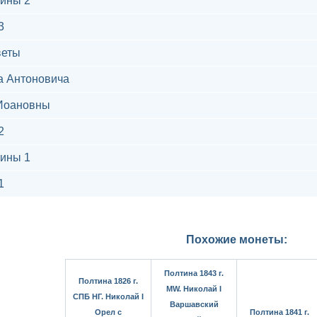
ины 2
3
веты
а Антоновича
Иоановны
2
ины 1
1
Похожие монеты:
Полтина 1843 г.
Полтина 1826 г.
MW. Николай I
СПБ НГ. Николай I
Варшавский
Орел с
Полтина 1841 г.