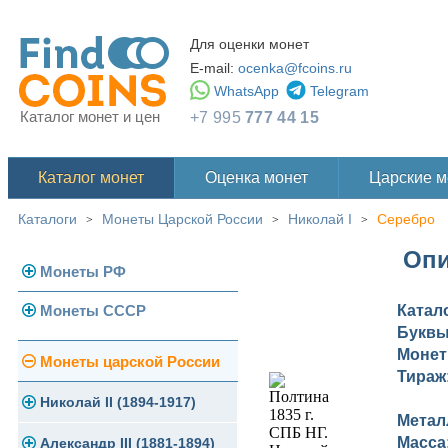
Для оценки монет
E-mail:
ocenka@fcoins.ru
WhatsApp
Telegram
Каталог монет и цен
+7 995
777 44 15
Каталог монет
Оценка монет
Царские 
Каталоги
Монеты Царской России
Николай I
Серебро
>
>
>
Опи
Монеты РФ
Монеты СССР
Катал
Современная Россия
Букв
Монеты 1991-1993 гг.
Монет
Погодовка СССР
Монеты царской России
Тираж
Памятные и юбилейные
Монеты 1958 года
Николай II (1894-1917)
Метал
Масса
Золотые червонцы
Александр III (1881-1894)
Золото