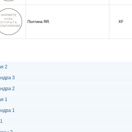
Полтина RR.
XF
я 2
ндра 3
ндра 2
я 1
ндра 1
1