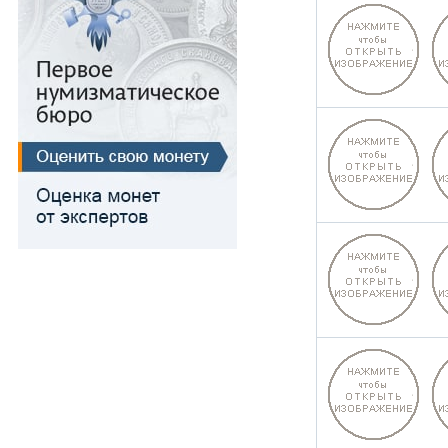
Медь
Для Речи Посполитой