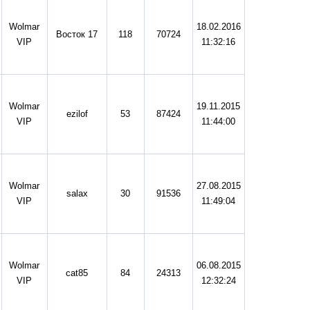
Wolmar
18.02.2016
Восток 17
118
70724
VIP
11:32:16
Wolmar
19.11.2015
ezilof
53
87424
VIP
11:44:00
Wolmar
27.08.2015
salax
30
91536
VIP
11:49:04
Wolmar
06.08.2015
cat85
84
24313
VIP
12:32:24