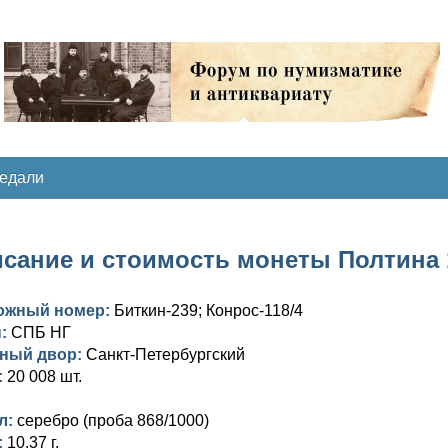
медали
сание и стоимость монеты Полтина 18
ожный номер:
Биткин-239; Конрос-118/4
ы:
СПБ НГ
ный двор:
Санкт-Петербургский
:
20 008 шт.
л:
серебро (проба 868/1000)
:
10,37 г.