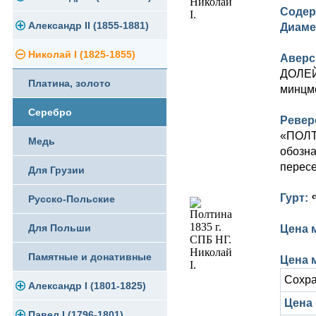
Содер
Памятные и юбилейные
Александр II (1855-1881)
Серебро
Золото
Диаме
Николай I (1825-1855)
Медь
Серебро
Золото
Аверс
ДОЛЕЙ»
Платина, золото
Германская оккупация
Медь
Серебро
минцме
Серебро
Для Финляндии
Для Финляндии
Медь
Ревер
«ПОЛТИ
Медь
Памятные и донативные
Памятные и донативные
Для Финляндии
обозна
пересе
Для Грузии
Памятные и донативные
Гурт:
Русско-Польские
Для Польши
Цена 
Памятные и донативные
Цена м
Сохра
Александр I (1801-1825)
Цена 
Павел I (1796-1801)
Золото