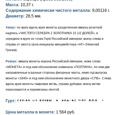
Масса:
10,37 г.
Елизавета I (1741-1762)
Русско-Польские
Для Грузии
Медь
Серебро
Содержание химически чистого металла:
9,00116 г.
Диаметр:
28,5 мм.
Иоанн Антонович (1740-1741)
Для Польши
Для Польши
Медь
Золото
Аверс:
по кругу вдоль края монеты разделенная вверху розеткой
Анна Иоанновна (1730-1740)
Памятные и донативные
Сибирские монеты
Серебро
надпись «ЧИСТОГО СЕРЕБРА 2 ЗОЛОТНИКА 10 1/2 ДОЛЕЙ», в
середине в круге из точек Герб Российской империи, внизу слева и
Петр II (1727-1730)
Для Молдавии и Валахии
Медь
справа от хвоста орла инициалы минцмейстера «НГ» (Николай
Грачев).
Екатерина I (1725-1727)
Таврические монеты
Для Пруссии
Петр I (1682-1725)
Ливонезы
Реверс:
вверху монеты корона Российской империи, ниже слово
«МОНЕТА» и под ним обозначение номинала «ПОЛТИНА», по ним две
Альбертусталер
Золото
направленные в разные стороны фигурные черты, ниже год выпуска
монеты «1840» и под ним обозначение монетного двора «СПБ». Слева
Серебро
вдоль края монеты лавровая ветвь, справа дубовая, внизу ветви
пересекаются и перевязаны лентой.
Медь
Гурт:
Для Речи Посполитой
Цена металла в монете:
1 564 руб.