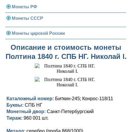
Монеты РФ
Монеты СССР
Современная Россия
Монеты 1991-1993 гг.
Погодовка СССР
Монеты царской России
Памятные и юбилейные
Монеты 1958 года
Николай II (1894-1917)
Описание и стоимость монеты
Полтина 1840 г. СПБ НГ. Николай I.
Золотые червонцы
Александр III (1881-1894)
Золото
Памятные и юбилейные
Александр II (1855-1881)
Серебро
Золото
Николай I (1825-1855)
Медь
Серебро
Золото
Александр I (1801-1825)
Германская оккупация
Медь
Серебро
Платина, золото
Каталожный номер:
Биткин-245; Конрос-118/11
Буквы:
СПБ НГ
Павел I (1796-1801)
Для Финляндии
Для Финляндии
Медь
Серебро
Золото
Монетный двор:
Санкт-Петербургский
Екатерина II (1762-1796)
Тираж:
Памятные и донативные
Памятные и донативные
Для Финляндии
Медь
Серебро
Золото
960 001 шт.
Петр III (1762)
Памятные и донативные
Для Грузии
Медь
Серебро
Золото
Металл:
серебро (проба 868/1000)