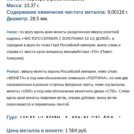
Масса:
10,37 г.
Елизавета I (1741-1762)
Русско-Польские
Для Грузии
Медь
Серебро
Содержание химически чистого металла:
9,00116 г.
Диаметр:
28,5 мм.
Иоанн Антонович (1740-1741)
Для Польши
Для Польши
Медь
Золото
Аверс:
по кругу вдоль края монеты разделенная вверху розеткой
Анна Иоанновна (1730-1740)
Памятные и донативные
Сибирские монеты
Серебро
надпись «ЧИСТОГО СЕРЕБРА 2 ЗОЛОТНИКА 10 1/2 ДОЛЕЙ», в
середине в круге из точек Герб Российской империи, внизу слева и
Петр II (1727-1730)
Для Молдавии и Валахии
Медь
справа от хвоста орла инициалы минцмейстера «ПА» (Павел
Алексеев).
Екатерина I (1725-1727)
Таврические монеты
Для Пруссии
Петр I (1682-1725)
Ливонезы
Реверс:
вверху монеты корона Российской империи, ниже слово
«МОНЕТА» и под ним обозначение номинала «ПОЛТИНА», по ним две
Альбертусталер
Золото
направленные в разные стороны фигурные черты, ниже год выпуска
монеты «1850» и под ним обозначение монетного двора «СПБ». Слева
Серебро
вдоль края монеты лавровая ветвь, справа дубовая, внизу ветви
пересекаются и перевязаны лентой.
Медь
Гурт:
Для Речи Посполитой
Цена металла в монете:
1 564 руб.