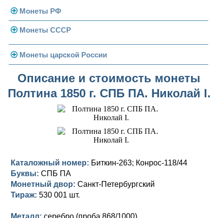
Монеты РФ
Монеты СССР
Современная Россия
Монеты 1991-1993 гг.
Погодовка СССР
Монеты царской России
Памятные и юбилейные
Монеты 1958 года
Николай II (1894-1917)
Описание и стоимость монеты
Полтина 1850 г. СПБ ПА. Николай I.
Золотые червонцы
Александр III (1881-1894)
Золото
Памятные и юбилейные
Александр II (1855-1881)
Серебро
Золото
Николай I (1825-1855)
Медь
Серебро
Золото
Александр I (1801-1825)
Германская оккупация
Медь
Серебро
Платина, золото
Каталожный номер:
Биткин-263; Конрос-118/44
Буквы:
СПБ ПА
Павел I (1796-1801)
Для Финляндии
Для Финляндии
Медь
Серебро
Золото
Монетный двор:
Санкт-Петербургский
Екатерина II (1762-1796)
Тираж:
Памятные и донативные
Памятные и донативные
Для Финляндии
Медь
Серебро
Золото
530 001 шт.
Петр III (1762)
Памятные и донативные
Для Грузии
Медь
Серебро
Золото
Металл:
серебро (проба 868/1000)