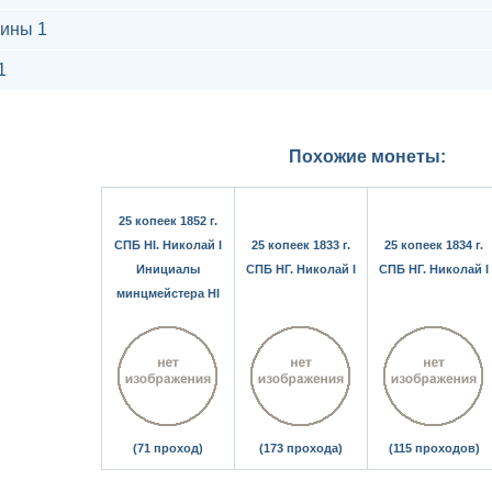
ины 1
1
Похожие монеты:
25 копеек 1852 г.
СПБ HI. Николай I
25 копеек 1833 г.
25 копеек 1834 г.
Инициалы
СПБ НГ. Николай I
СПБ НГ. Николай I
минцмейстера HI
(71 проход)
(173 прохода)
(115 проходов)