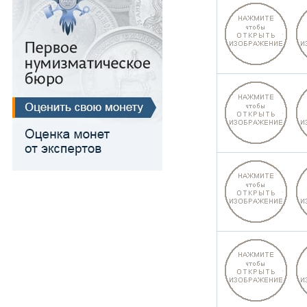
Медь
Для Речи Посполитой