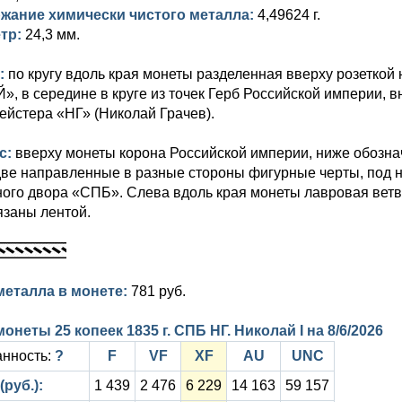
жание химически чистого металла:
4,49624 г.
тр:
24,3 мм.
:
по кругу вдоль края монеты разделенная вверху розетк
, в середине в круге из точек Герб Российской империи, в
йстера «НГ» (Николай Грачев).
с:
вверху монеты корона Российской империи, ниже обозн
ве направленные в разные стороны фигурные черты, под н
ого двора «СПБ». Слева вдоль края монеты лавровая ветвь
язаны лентой.
металла в монете:
781 руб.
онеты 25 копеек 1835 г. СПБ НГ. Николай I на
8/6/2026
нность:
?
F
VF
XF
AU
UNC
(руб.):
1 439
2 476
6 229
14 163
59 157