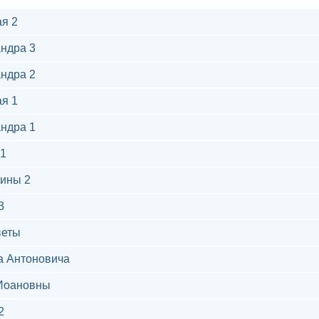
я 2
ндра 3
ндра 2
я 1
ндра 1
1
ины 2
3
веты
а Антоновича
Иоановны
2