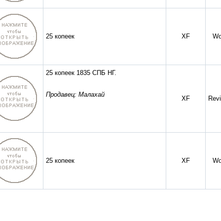
25 копеек
XF
Wo
25 копеек 1835 СПБ НГ.
Продавец: Малахай
XF
Revi
25 копеек
XF
Wo