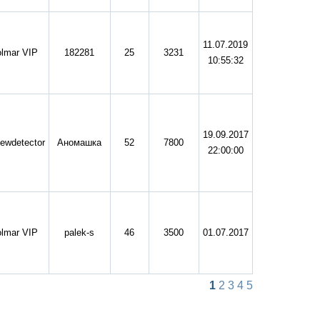
11.07.2019
lmar VIP
182281
25
3231
10:55:32
19.09.2017
ewdetector
Аномашка
52
7800
22:00:00
lmar VIP
palek-s
46
3500
01.07.2017
1
2
3
4
5