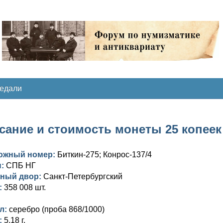
медали
ание и стоимость монеты 25 копеек 1
ожный номер:
Биткин-275; Конрос-137/4
ы:
СПБ НГ
ный двор:
Санкт-Петербургский
:
358 008 шт.
л:
серебро (проба 868/1000)
:
5,18 г.