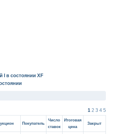
й I в состоянии
XF
остоянии
1
2
3
4
5
Число
Итоговая
укцион
Покупатель
Закрыт
ставок
цена