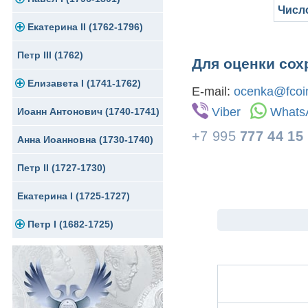
Числ
Екатерина II (1762-1796)
Серебро
Золото
Петр III (1762)
Медь
Серебро
Золото
Для оценки сох
Елизавета I (1741-1762)
Для Грузии
Медь
Серебро
E-mail:
ocenka@fcoin
Viber
Whats
Иоанн Антонович (1740-1741)
Для Польши
Медь
Золото
+7 995
777 44 15
Анна Иоанновна (1730-1740)
Сибирские монеты
Серебро
Петр II (1727-1730)
Для Молдавии и Валахии
Медь
Екатерина I (1725-1727)
Таврические монеты
Для Пруссии
Петр I (1682-1725)
Ливонезы
Альбертусталер
Золото
Серебро