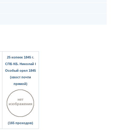
25 копеек 1845 г.
СПБ КБ. Николай I
Особый орел 1845
(хвост почти
прямой)
(165 проходов)