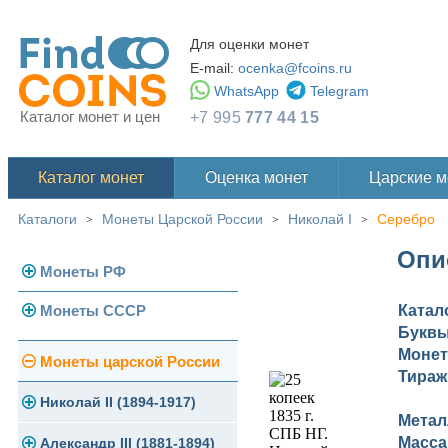
Для оценки монет
E-mail:
ocenka@fcoins.ru
WhatsApp
Telegram
Каталог монет и цен
+7 995
777 44 15
Каталог монет
Оценка монет
Царские 
Каталоги
Монеты Царской России
Николай I
Серебро
>
>
>
Опис
Монеты РФ
Монеты СССР
Катал
Современная Россия
Букв
Монеты 1991-1993 гг.
Монет
Погодовка СССР
Монеты царской России
Тираж
Памятные и юбилейные
Монеты 1958 года
Николай II (1894-1917)
Метал
Масса
Золотые червонцы
Александр III (1881-1894)
Золото