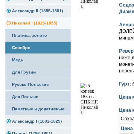
Содер
Памятные и юбилейные
Александр II (1855-1881)
Серебро
Золото
Диаме
Николай I (1825-1855)
Медь
Серебро
Золото
Аверс
ДОЛЕЙ»
Платина, золото
Германская оккупация
Медь
Серебро
минцме
Серебро
Для Финляндии
Для Финляндии
Медь
Ревер
ниже д
Медь
Памятные и донативные
Памятные и донативные
Для Финляндии
монетн
перев
Для Грузии
Памятные и донативные
Гурт:
Русско-Польские
Для Польши
Цена 
Памятные и донативные
Цена м
Сохра
Александр I (1801-1825)
Цена 
Павел I (1796-1801)
Золото