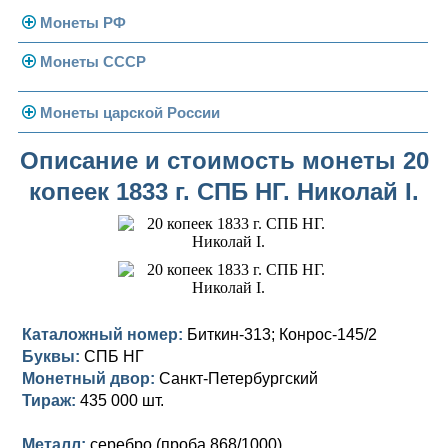
Монеты РФ
Монеты СССР
Современная Россия
Монеты 1991-1993 гг.
Погодовка СССР
Монеты царской России
Памятные и юбилейные
Монеты 1958 года
Николай II (1894-1917)
Описание и стоимость монеты 20
копеек 1833 г. СПБ НГ. Николай I.
Золотые червонцы
Александр III (1881-1894)
Золото
Памятные и юбилейные
Александр II (1855-1881)
Серебро
Золото
Николай I (1825-1855)
Медь
Серебро
Золото
Александр I (1801-1825)
Германская оккупация
Медь
Серебро
Платина, золото
Каталожный номер:
Биткин-313; Конрос-145/2
Буквы:
СПБ НГ
Павел I (1796-1801)
Для Финляндии
Для Финляндии
Медь
Серебро
Золото
Монетный двор:
Санкт-Петербургский
Екатерина II (1762-1796)
Тираж:
Памятные и донативные
Памятные и донативные
Для Финляндии
Медь
Серебро
Золото
435 000 шт.
Петр III (1762)
Памятные и донативные
Для Грузии
Медь
Серебро
Золото
Металл:
серебро (проба 868/1000)