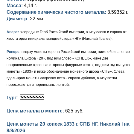
Масса:
4,14 г.
Елизавета I (1741-1762)
Русско-Польские
Для Грузии
Медь
Серебро
Содержание химически чистого металла:
3,59352 г.
Диаметр:
22 мм.
Иоанн Антонович (1740-1741)
Для Польши
Для Польши
Медь
Золото
Аверс:
в середине Герб Российской империи, внизу слева и справа от
Анна Иоанновна (1730-1740)
Памятные и донативные
Сибирские монеты
Серебро
хвоста орла инициалы минцмейстера «НГ» (Николай Грачев).
Петр II (1727-1730)
Для Молдавии и Валахии
Медь
Реверс:
вверху монеты корона Российской империи, ниже обозначение
номинала цифра «20», под ним слово «КОПЕЕК», ниже две
Екатерина I (1725-1727)
Таврические монеты
Для Пруссии
направленные в разные стороны фигурные черты, под ним год выпуска
Петр I (1682-1725)
Ливонезы
монеты «1833» и ниже обозначение монетного двора «СПБ». Слева
вдоль края монеты лавровая ветвь, справа дубовая, внизу ветви
Альбертусталер
Золото
пересекаются и перевязаны лентой.
Серебро
Гурт:
Медь
Цена металла в монете:
625 руб.
Для Речи Посполитой
Цена монеты 20 копеек 1833 г. СПБ НГ. Николай I на
8/8/2026