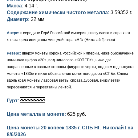
Масса:
4,14 г.
Елизавета I (1741-1762)
Русско-Польские
Для Грузии
Медь
Серебро
Содержание химически чистого металла:
3,59352 г.
Диаметр:
22 мм.
Иоанн Антонович (1740-1741)
Для Польши
Для Польши
Медь
Золото
Аверс:
в середине Герб Российской империи, внизу слева и справа от
Анна Иоанновна (1730-1740)
Памятные и донативные
Сибирские монеты
Серебро
хвоста орла инициалы минцмейстера «НГ» (Николай Грачев).
Петр II (1727-1730)
Для Молдавии и Валахии
Медь
Реверс:
вверху монеты корона Российской империи, ниже обозначение
номинала цифра «20», под ним слово «КОПЕЕК», ниже две
Екатерина I (1725-1727)
Таврические монеты
Для Пруссии
направленные в разные стороны фигурные черты, под ним год выпуска
Петр I (1682-1725)
Ливонезы
монеты «1835» и ниже обозначение монетного двора «СПБ». Слева
вдоль края монеты лавровая ветвь, справа дубовая, внизу ветви
Альбертусталер
Золото
пересекаются и перевязаны лентой.
Серебро
Гурт:
Медь
Цена металла в монете:
625 руб.
Для Речи Посполитой
Цена монеты 20 копеек 1835 г. СПБ НГ. Николай I на
8/6/2026