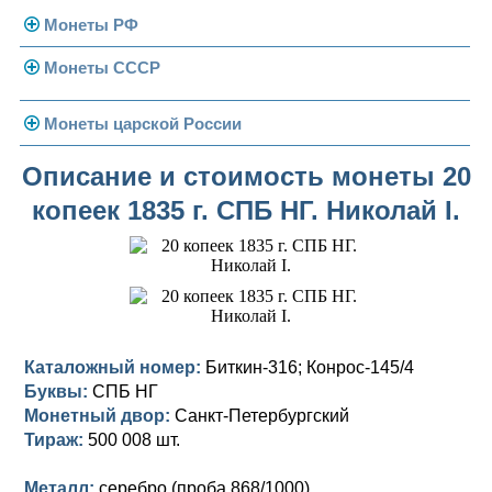
Монеты РФ
Монеты СССР
Современная Россия
Монеты 1991-1993 гг.
Погодовка СССР
Монеты царской России
Памятные и юбилейные
Монеты 1958 года
Николай II (1894-1917)
Описание и стоимость монеты 20
копеек 1835 г. СПБ НГ. Николай I.
Золотые червонцы
Александр III (1881-1894)
Золото
Памятные и юбилейные
Александр II (1855-1881)
Серебро
Золото
Николай I (1825-1855)
Медь
Серебро
Золото
Александр I (1801-1825)
Германская оккупация
Медь
Серебро
Платина, золото
Каталожный номер:
Биткин-316; Конрос-145/4
Буквы:
СПБ НГ
Павел I (1796-1801)
Для Финляндии
Для Финляндии
Медь
Серебро
Золото
Монетный двор:
Санкт-Петербургский
Екатерина II (1762-1796)
Тираж:
Памятные и донативные
Памятные и донативные
Для Финляндии
Медь
Серебро
Золото
500 008 шт.
Петр III (1762)
Памятные и донативные
Для Грузии
Медь
Серебро
Золото
Металл:
серебро (проба 868/1000)