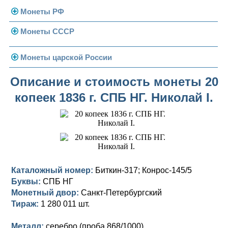
Монеты РФ
Монеты СССР
Современная Россия
Монеты 1991-1993 гг.
Погодовка СССР
Монеты царской России
Памятные и юбилейные
Монеты 1958 года
Николай II (1894-1917)
Описание и стоимость монеты 20
копеек 1836 г. СПБ НГ. Николай I.
Золотые червонцы
Александр III (1881-1894)
Золото
Памятные и юбилейные
Александр II (1855-1881)
Серебро
Золото
Николай I (1825-1855)
Медь
Серебро
Золото
Александр I (1801-1825)
Германская оккупация
Медь
Серебро
Платина, золото
Каталожный номер:
Биткин-317; Конрос-145/5
Буквы:
СПБ НГ
Павел I (1796-1801)
Для Финляндии
Для Финляндии
Медь
Серебро
Золото
Монетный двор:
Санкт-Петербургский
Екатерина II (1762-1796)
Тираж:
Памятные и донативные
Памятные и донативные
Для Финляндии
Медь
Серебро
Золото
1 280 011 шт.
Петр III (1762)
Памятные и донативные
Для Грузии
Медь
Серебро
Золото
Металл:
серебро (проба 868/1000)