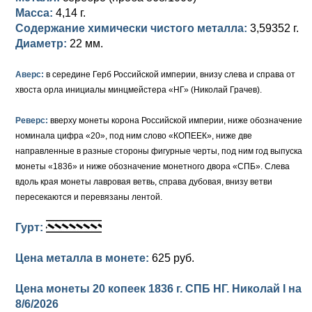
Масса:
4,14 г.
Елизавета I (1741-1762)
Русско-Польские
Для Грузии
Медь
Серебро
Содержание химически чистого металла:
3,59352 г.
Диаметр:
22 мм.
Иоанн Антонович (1740-1741)
Для Польши
Для Польши
Медь
Золото
Аверс:
в середине Герб Российской империи, внизу слева и справа от
Анна Иоанновна (1730-1740)
Памятные и донативные
Сибирские монеты
Серебро
хвоста орла инициалы минцмейстера «НГ» (Николай Грачев).
Петр II (1727-1730)
Для Молдавии и Валахии
Медь
Реверс:
вверху монеты корона Российской империи, ниже обозначение
номинала цифра «20», под ним слово «КОПЕЕК», ниже две
Екатерина I (1725-1727)
Таврические монеты
Для Пруссии
направленные в разные стороны фигурные черты, под ним год выпуска
Петр I (1682-1725)
Ливонезы
монеты «1836» и ниже обозначение монетного двора «СПБ». Слева
вдоль края монеты лавровая ветвь, справа дубовая, внизу ветви
Альбертусталер
Золото
пересекаются и перевязаны лентой.
Серебро
Гурт:
Медь
Цена металла в монете:
625 руб.
Для Речи Посполитой
Цена монеты 20 копеек 1836 г. СПБ НГ. Николай I на
8/6/2026