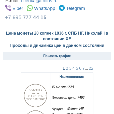
E-mail:
ocenka@fcoins.ru
Viber
WhatsApp
Telegram
+7 995
777 44 15
Цена монеты 20 копеек 1836 г. СПБ НГ. Николай I в
состоянии
XF
Проходы и динамика цен в данном состоянии
Показать график
1
2
3
4
5
6
7
...
22
Наименование
20 копеек
(XF)
Итоговая цена: 7492
Аукцион: Wolmar VIP