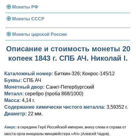
Монеты РФ
Монеты СССР
Современная Россия
Монеты 1991-1993 гг.
Погодовка СССР
Монеты царской России
Памятные и юбилейные
Монеты 1958 года
Николай II (1894-1917)
Описание и стоимость монеты 20
копеек 1843 г. СПБ АЧ. Николай I.
Золотые червонцы
Александр III (1881-1894)
Золото
Памятные и юбилейные
Александр II (1855-1881)
Серебро
Золото
Каталожный номер:
Биткин-326; Конрос-145/12
Буквы:
СПБ АЧ
Николай I (1825-1855)
Медь
Серебро
Золото
Монетный двор:
Санкт-Петербургский
Металл:
серебро (проба 868/1000)
Александр I (1801-1825)
Германская оккупация
Медь
Серебро
Платина, золото
Масса:
4,14 г.
Содержание химически чистого металла:
3,59352 г.
Павел I (1796-1801)
Для Финляндии
Для Финляндии
Медь
Серебро
Золото
Диаметр:
22 мм.
Екатерина II (1762-1796)
Памятные и донативные
Памятные и донативные
Для Финляндии
Медь
Серебро
Золото
Аверс:
в середине Герб Российской империи, внизу слева и справа от
Петр III (1762)
Памятные и донативные
Для Грузии
Медь
Серебро
Золото
хвоста орла инициалы минцмейстера «АЧ» (Алексей Чадов).