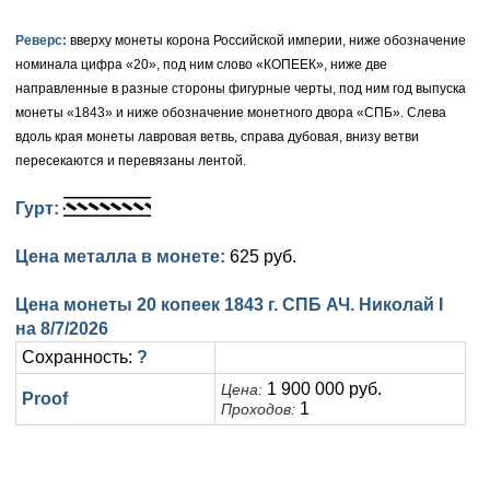
Елизавета I (1741-1762)
Русско-Польские
Для Грузии
Медь
Серебро
Реверс:
вверху монеты корона Российской империи, ниже обозначение
номинала цифра «20», под ним слово «КОПЕЕК», ниже две
Иоанн Антонович (1740-1741)
Для Польши
Для Польши
Медь
Золото
направленные в разные стороны фигурные черты, под ним год выпуска
монеты «1843» и ниже обозначение монетного двора «СПБ». Слева
Анна Иоанновна (1730-1740)
Памятные и донативные
Сибирские монеты
Серебро
вдоль края монеты лавровая ветвь, справа дубовая, внизу ветви
пересекаются и перевязаны лентой.
Петр II (1727-1730)
Для Молдавии и Валахии
Медь
Гурт:
Екатерина I (1725-1727)
Таврические монеты
Для Пруссии
Цена металла в монете:
625 руб.
Петр I (1682-1725)
Ливонезы
Цена монеты 20 копеек 1843 г. СПБ АЧ. Николай I
Альбертусталер
Золото
на
8/7/2026
Серебро
Сохранность:
?
1 900 000 руб.
Цена:
Медь
Proof
1
Проходов:
Для Речи Посполитой