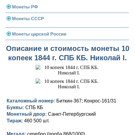
Монеты РФ
Монеты СССР
Современная Россия
Монеты 1991-1993 гг.
Погодовка СССР
Монеты царской России
Памятные и юбилейные
Монеты 1958 года
Николай II (1894-1917)
Описание и стоимость монеты 10
копеек 1844 г. СПБ КБ. Николай I.
Золотые червонцы
Александр III (1881-1894)
Золото
Памятные и юбилейные
Александр II (1855-1881)
Серебро
Золото
Николай I (1825-1855)
Медь
Серебро
Золото
Александр I (1801-1825)
Германская оккупация
Медь
Серебро
Платина, золото
Каталожный номер:
Биткин-367; Конрос-161/31
Буквы:
СПБ КБ
Павел I (1796-1801)
Для Финляндии
Для Финляндии
Медь
Серебро
Золото
Монетный двор:
Санкт-Петербургский
Екатерина II (1762-1796)
Тираж:
Памятные и донативные
Памятные и донативные
Для Финляндии
Медь
Серебро
Золото
460 500 шт.
Петр III (1762)
Памятные и донативные
Для Грузии
Медь
Серебро
Золото
Металл:
серебро (проба 868/1000)