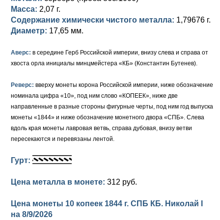
Масса:
2,07 г.
Елизавета I (1741-1762)
Русско-Польские
Для Грузии
Медь
Серебро
Содержание химически чистого металла:
1,79676 г.
Диаметр:
17,65 мм.
Иоанн Антонович (1740-1741)
Для Польши
Для Польши
Медь
Золото
Аверс:
в середине Герб Российской империи, внизу слева и справа от
Анна Иоанновна (1730-1740)
Памятные и донативные
Сибирские монеты
Серебро
хвоста орла инициалы минцмейстера «КБ» (Константин Бутенев).
Петр II (1727-1730)
Для Молдавии и Валахии
Медь
Реверс:
вверху монеты корона Российской империи, ниже обозначение
номинала цифра «10», под ним слово «КОПЕЕК», ниже две
Екатерина I (1725-1727)
Таврические монеты
Для Пруссии
направленные в разные стороны фигурные черты, под ним год выпуска
Петр I (1682-1725)
Ливонезы
монеты «1844» и ниже обозначение монетного двора «СПБ». Слева
вдоль края монеты лавровая ветвь, справа дубовая, внизу ветви
Альбертусталер
Золото
пересекаются и перевязаны лентой.
Серебро
Гурт:
Медь
Цена металла в монете:
312 руб.
Для Речи Посполитой
Цена монеты 10 копеек 1844 г. СПБ КБ. Николай I
на
8/9/2026