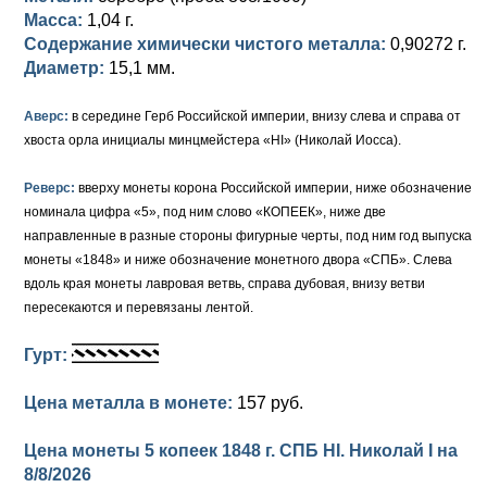
Масса:
1,04 г.
Елизавета I (1741-1762)
Русско-Польские
Для Грузии
Медь
Серебро
Содержание химически чистого металла:
0,90272 г.
Диаметр:
15,1 мм.
Иоанн Антонович (1740-1741)
Для Польши
Для Польши
Медь
Золото
Аверс:
в середине Герб Российской империи, внизу слева и справа от
Анна Иоанновна (1730-1740)
Памятные и донативные
Сибирские монеты
Серебро
хвоста орла инициалы минцмейстера «HI» (Николай Иосса).
Петр II (1727-1730)
Для Молдавии и Валахии
Медь
Реверс:
вверху монеты корона Российской империи, ниже обозначение
номинала цифра «5», под ним слово «КОПЕЕК», ниже две
Екатерина I (1725-1727)
Таврические монеты
Для Пруссии
направленные в разные стороны фигурные черты, под ним год выпуска
Петр I (1682-1725)
Ливонезы
монеты «1848» и ниже обозначение монетного двора «СПБ». Слева
вдоль края монеты лавровая ветвь, справа дубовая, внизу ветви
Альбертусталер
Золото
пересекаются и перевязаны лентой.
Серебро
Гурт:
Медь
Цена металла в монете:
157 руб.
Для Речи Посполитой
Цена монеты 5 копеек 1848 г. СПБ HI. Николай I на
8/8/2026