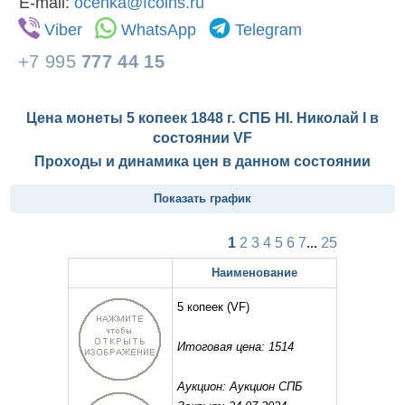
E-mail:
ocenka@fcoins.ru
Viber
WhatsApp
Telegram
+7 995
777 44 15
Цена монеты 5 копеек 1848 г. СПБ HI. Николай I в
состоянии
VF
Проходы и динамика цен в данном состоянии
Показать график
1
2
3
4
5
6
7
...
25
Наименование
5 копеек
(VF)
Итоговая цена: 1514
Аукцион: Аукцион СПБ