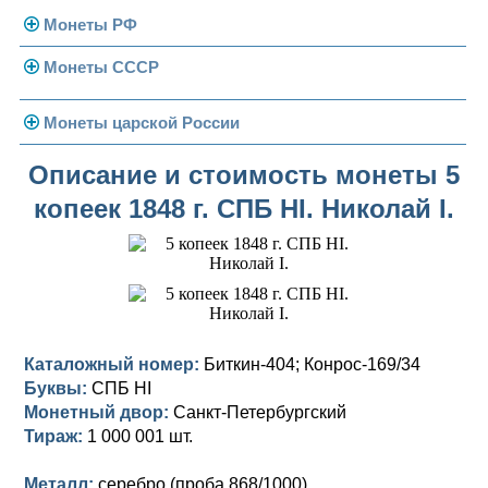
Монеты РФ
Монеты СССР
Современная Россия
Монеты 1991-1993 гг.
Погодовка СССР
Монеты царской России
Памятные и юбилейные
Монеты 1958 года
Николай II (1894-1917)
Описание и стоимость монеты 5
копеек 1848 г. СПБ HI. Николай I.
Золотые червонцы
Александр III (1881-1894)
Золото
Памятные и юбилейные
Александр II (1855-1881)
Серебро
Золото
Николай I (1825-1855)
Медь
Серебро
Золото
Александр I (1801-1825)
Германская оккупация
Медь
Серебро
Платина, золото
Каталожный номер:
Биткин-404; Конрос-169/34
Буквы:
СПБ HI
Павел I (1796-1801)
Для Финляндии
Для Финляндии
Медь
Серебро
Золото
Монетный двор:
Санкт-Петербургский
Екатерина II (1762-1796)
Тираж:
Памятные и донативные
Памятные и донативные
Для Финляндии
Медь
Серебро
Золото
1 000 001 шт.
Петр III (1762)
Памятные и донативные
Для Грузии
Медь
Серебро
Золото
Металл:
серебро (проба 868/1000)