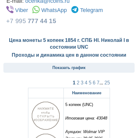
E-mail:
ocenka@fcoins.ru
Viber
WhatsApp
Telegram
+7 995
777 44 15
Цена монеты 5 копеек 1854 г. СПБ HI. Николай I в
состоянии
UNC
Проходы и динамика цен в данном состоянии
Показать график
1
2
3
4
5
6
7
...
25
Наименование
5 копеек
(UNC)
Итоговая цена: 43048
Аукцион: Wolmar VIP