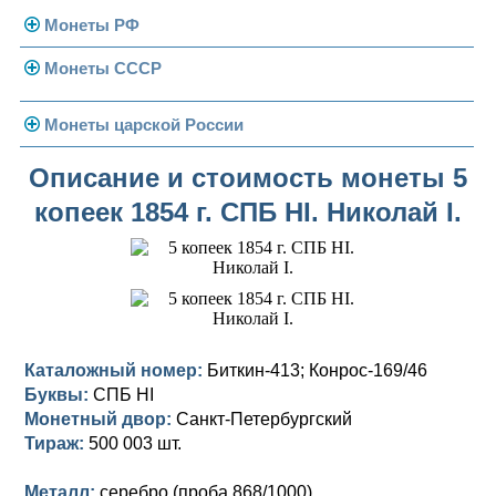
Монеты РФ
Монеты СССР
Современная Россия
Монеты 1991-1993 гг.
Погодовка СССР
Монеты царской России
Памятные и юбилейные
Монеты 1958 года
Николай II (1894-1917)
Описание и стоимость монеты 5
копеек 1854 г. СПБ HI. Николай I.
Золотые червонцы
Александр III (1881-1894)
Золото
Памятные и юбилейные
Александр II (1855-1881)
Серебро
Золото
Николай I (1825-1855)
Медь
Серебро
Золото
Александр I (1801-1825)
Германская оккупация
Медь
Серебро
Платина, золото
Каталожный номер:
Биткин-413; Конрос-169/46
Буквы:
СПБ HI
Павел I (1796-1801)
Для Финляндии
Для Финляндии
Медь
Серебро
Золото
Монетный двор:
Санкт-Петербургский
Екатерина II (1762-1796)
Тираж:
Памятные и донативные
Памятные и донативные
Для Финляндии
Медь
Серебро
Золото
500 003 шт.
Петр III (1762)
Памятные и донативные
Для Грузии
Медь
Серебро
Золото
Металл:
серебро (проба 868/1000)