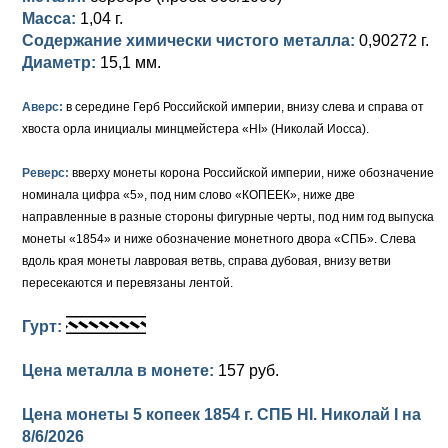
Масса:
1,04 г.
Елизавета I (1741-1762)
Русско-Польские
Для Грузии
Медь
Серебро
Содержание химически чистого металла:
0,90272 г.
Диаметр:
15,1 мм.
Иоанн Антонович (1740-1741)
Для Польши
Для Польши
Медь
Золото
Аверс:
в середине Герб Российской империи, внизу слева и справа от
Анна Иоанновна (1730-1740)
Памятные и донативные
Сибирские монеты
Серебро
хвоста орла инициалы минцмейстера «HI» (Николай Иосса).
Петр II (1727-1730)
Для Молдавии и Валахии
Медь
Реверс:
вверху монеты корона Российской империи, ниже обозначение
номинала цифра «5», под ним слово «КОПЕЕК», ниже две
Екатерина I (1725-1727)
Таврические монеты
Для Пруссии
направленные в разные стороны фигурные черты, под ним год выпуска
Петр I (1682-1725)
Ливонезы
монеты «1854» и ниже обозначение монетного двора «СПБ». Слева
вдоль края монеты лавровая ветвь, справа дубовая, внизу ветви
Альбертусталер
Золото
пересекаются и перевязаны лентой.
Серебро
Гурт:
Медь
Цена металла в монете:
157 руб.
Для Речи Посполитой
Цена монеты 5 копеек 1854 г. СПБ HI. Николай I на
8/6/2026