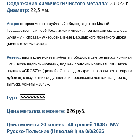
Содержание химически чистого металла:
3,6022 г.
Диаметр:
22,5 мм.
Аверс:
по краю монеты зубчатый ободок, в центре Малый
Государственный Герб Российской империи, под лапами орла слева
буква «М», справа «W» (обозначение Варшавского монетного двора
(Mennica Warszawska)).
Реверс:
вдоль края монеты зубчатый ободок, в центре вверху номинал
«20», ниже надпись «копеек», под ней польский номинал «40», ниже
надпись «GROSZY» (грошей). Слева вдоль края лавровая ветвь, справа
дубовая, внизу ветви соединяются и перевязаны лентой, над ней год
выпуска монеты «1848».
Гурт:
Цена металла в монете:
626 руб.
Цена монеты 20 копеек - 40 грошей 1848 г. MW.
Русско-Польские (Николай I) на
8/8/2026