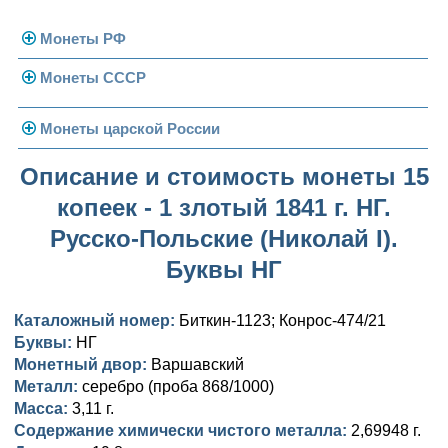
Монеты РФ
Монеты СССР
Современная Россия
Монеты 1991-1993 гг.
Погодовка СССР
Монеты царской России
Памятные и юбилейные
Монеты 1958 года
Николай II (1894-1917)
Описание и стоимость монеты 15
копеек - 1 злотый 1841 г. НГ.
Золотые червонцы
Александр III (1881-1894)
Золото
Русско-Польские (Николай I).
Памятные и юбилейные
Александр II (1855-1881)
Серебро
Золото
Буквы НГ
Николай I (1825-1855)
Медь
Серебро
Золото
Каталожный номер:
Биткин-1123; Конрос-474/21
Александр I (1801-1825)
Германская оккупация
Медь
Серебро
Платина, золото
Буквы:
НГ
Монетный двор:
Варшавский
Павел I (1796-1801)
Для Финляндии
Для Финляндии
Медь
Серебро
Золото
Металл:
серебро (проба 868/1000)
Масса:
3,11 г.
Екатерина II (1762-1796)
Памятные и донативные
Памятные и донативные
Для Финляндии
Медь
Серебро
Золото
Содержание химически чистого металла:
2,69948 г.