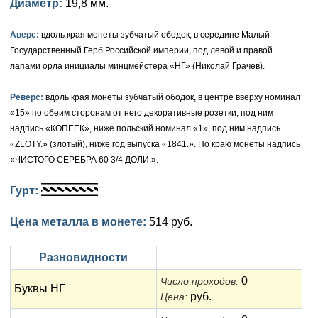
Диаметр:
19,8 мм.
Петр III (1762)
Памятные и донативные
Для Грузии
Медь
Серебро
Золото
Елизавета I (1741-1762)
Аверс:
Русско-Польские
Для Грузии
Медь
Серебро
вдоль края монеты зубчатый ободок, в середине Малый
Государственный Герб Российской империи, под левой и правой
Иоанн Антонович (1740-1741)
Для Польши
Для Польши
Медь
Золото
лапами орла инициалы минцмейстера «НГ» (Николай Грачев).
Анна Иоанновна (1730-1740)
Памятные и донативные
Сибирские монеты
Серебро
Реверс:
вдоль края монеты зубчатый ободок, в центре вверху номинал
«15» по обеим сторонам от него декоративные розетки, под ним
Петр II (1727-1730)
Для Молдавии и Валахии
Медь
надпись «КОПЕЕК», ниже польский номинал «1», под ним надпись
«ZLOTY.» (злотый), ниже год выпуска «1841.». По краю монеты надпись
Екатерина I (1725-1727)
Таврические монеты
Для Пруссии
«ЧИСТОГО СЕРЕБРА 60 3/4 ДОЛИ.».
Петр I (1682-1725)
Ливонезы
Гурт:
Альбертусталер
Золото
Цена металла в монете:
514 руб.
Серебро
Разновидности
Медь
0
Число проходов:
Буквы НГ
руб.
Цена:
Для Речи Посполитой